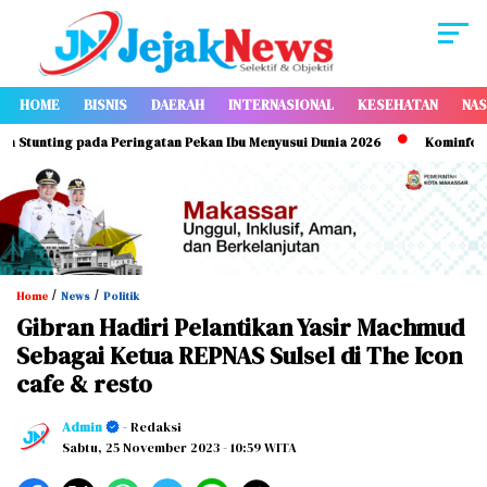
HOME
BISNIS
DAERAH
INTERNASIONAL
KESEHATAN
NAS
unting pada Peringatan Pekan Ibu Menyusui Dunia 2026
Kominfo Makas
/
/
Home
News
Politik
Gibran Hadiri Pelantikan Yasir Machmud
Sebagai Ketua REPNAS Sulsel di The Icon
cafe & resto
Admin
- Redaksi
Sabtu, 25 November 2023
- 10:59 WITA