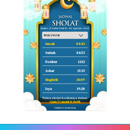
Kamis, 21 Safar 1448 H / 06 Agustus 2026
Imsak
04:43
Subuh
04:53
Dzuhur
12:12
Ashar
15:33
Maghrib
18:09
Isya
19:20
Waktu sholat berikutnya dalam:
1 jam 27 menit 10 detik
Sumber: Kemenag