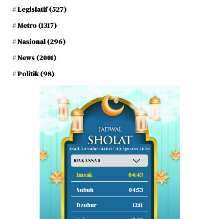
Legislatif
(527)
Metro
(1317)
Nasional
(296)
News
(2001)
Politik
(98)
Ahad, 24 Safar 1448 H / 09 Agustus 2026
Imsak
04:43
Subuh
04:53
Dzuhur
12:11