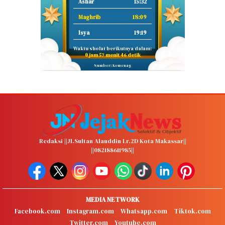
Ashar
15:32
Maghrib
18:09
Isya
19:19
Waktu sholat berikutnya dalam:
0 jam 57 menit 45 detik
Sumber: Kemenag
Redaksi ||Jl.Sultan Alauddin Lr.2D Kota Makassar||
||082188611985||
MEDIA NETWORK
Facebook.com
Instagram.com
Whatsapp.com
Tiktok.com
Twitter.com
Youtube.com