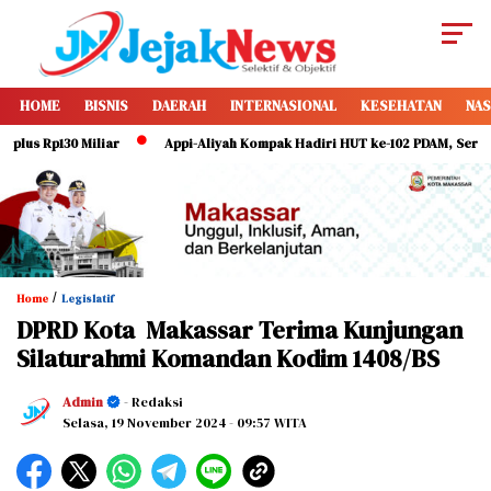
HOME
BISNIS
DAERAH
INTERNASIONAL
KESEHATAN
NAS
 Rp130 Miliar
Appi-Aliyah Kompak Hadiri HUT ke-102 PDAM, Serukan Dir
/
Home
Legislatif
DPRD Kota Makassar Terima Kunjungan
Silaturahmi Komandan Kodim 1408/BS
Admin
- Redaksi
Selasa, 19 November 2024
- 09:57 WITA