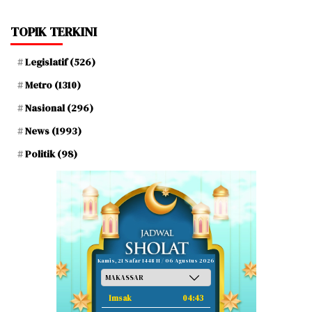
TOPIK TERKINI
Legislatif
(526)
Metro
(1310)
Nasional
(296)
News
(1993)
Politik
(98)
Kamis, 21 Safar 1448 H / 06 Agustus 2026
Imsak
04:43