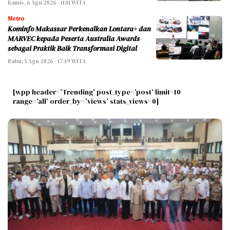
Kamis, 6 Agu 2026 - 11:11 WITA
Metro
Kominfo Makassar Perkenalkan Lontara+ dan
MARVEC kepada Peserta Australia Awards
sebagai Praktik Baik Transformasi Digital
Rabu, 5 Agu 2026 - 17:19 WITA
[wpp header=’Trending’ post_type=’post’ limit=10
range=’all’ order_by=’views’ stats_views=0]