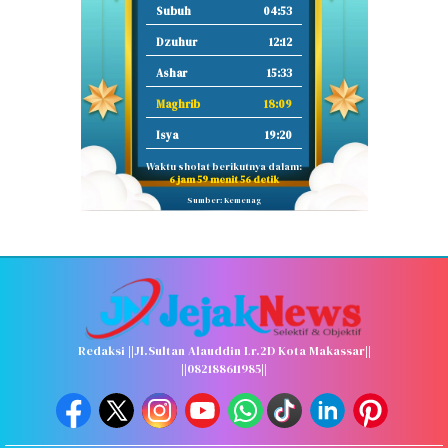
Subuh
04:53
Dzuhur
12:12
Ashar
15:33
Maghrib
18:09
Isya
19:20
Waktu sholat berikutnya dalam:
6 jam 59 menit 55 detik
Sumber: Kemenag
Redaksi ||Jl.Sultan Alauddin Lr.2D Kota Makassar||
||082188611985||