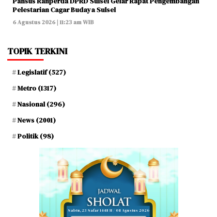
Pansus Ranperda DPRD Sulsel Gelar Rapat Pengembangan
Pelestarian Cagar Budaya Sulsel
6 Agustus 2026 | 11:23 am WIB
TOPIK TERKINI
Legislatif
(527)
Metro
(1317)
Nasional
(296)
News
(2001)
Politik
(98)
Sabtu, 23 Safar 1448 H / 08 Agustus 2026