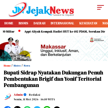
HOME
BISNIS
DAERAH
INTERNASIONAL
KESEHATAN
NAS
r
Appi-Aliyah Kompak Hadiri HUT ke-102 PDAM, Serukan Direksi Perkuat
/
/
Home
Metro
News
Bupati Sidrap Nyatakan Dukungan Penuh
Pembentukan Brigif dan Yonif Teritorial
Pembangunan
Admin
- Redaksi
Senin, 11 Mei 2026
- 16:10 WITA