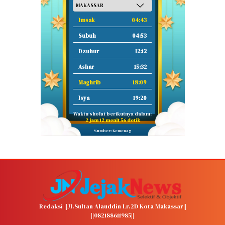
Imsak
04:43
Subuh
04:53
Dzuhur
12:12
Ashar
15:32
Maghrib
18:09
Isya
19:20
Waktu sholat berikutnya dalam:
2 jam 12 menit 55 detik
Sumber: Kemenag
Redaksi ||Jl.Sultan Alauddin Lr.2D Kota Makassar||
||082188611985||