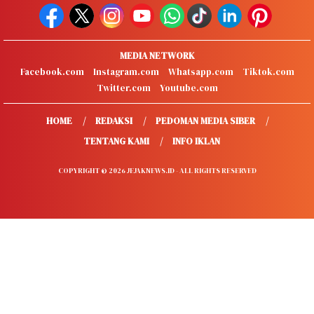
MEDIA NETWORK
Facebook.com
Instagram.com
Whatsapp.com
Tiktok.com
Twitter.com
Youtube.com
HOME
REDAKSI
PEDOMAN MEDIA SIBER
TENTANG KAMI
INFO IKLAN
COPYRIGHT © 2026 JEJAKNEWS.ID - ALL RIGHTS RESERVED