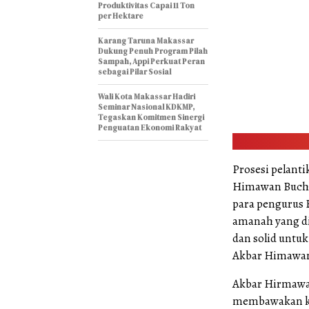
Produktivitas Capai 11 Ton
per Hektare
Karang Taruna Makassar
Dukung Penuh Program Pilah
Sampah, Appi Perkuat Peran
sebagai Pilar Sosial
Wali Kota Makassar Hadiri
Seminar Nasional KDKMP,
Tegaskan Komitmen Sinergi
Penguatan Ekonomi Rakyat
Prosesi pelant
Himawan Buchar
para pengurus 
amanah yang di
dan solid untuk
Akbar Himawan
Akbar Hirmawa 
membawakan ke