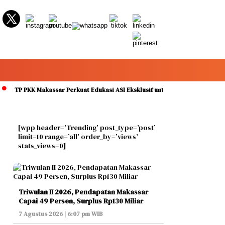
 PKK Makassar Perkuat Edukasi ASI Eksklusif untuk Cegah Stunting pada Per
[wpp header=’Trending’ post_type=’post’
limit=10 range=’all’ order_by=’views’
stats_views=0]
Triwulan II 2026, Pendapatan Makassar
Capai 49 Persen, Surplus Rp130 Miliar
7 Agustus 2026 | 6:07 pm WIB