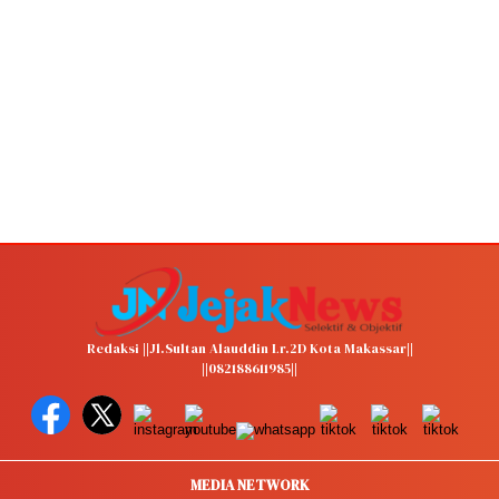
Redaksi ||Jl.Sultan Alauddin Lr.2D Kota Makassar||
||082188611985||
MEDIA NETWORK