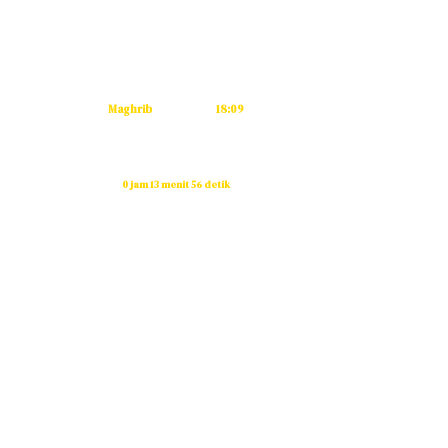
Subuh
04:53
Dzuhur
12:12
Ashar
15:32
Maghrib
18:09
Isya
19:20
Waktu sholat berikutnya dalam:
0 jam 13 menit 56 detik
Sumber: Kemenag