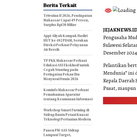
Berita Terkait
Triwulan II 2026, Pendapatan
Makassar Capai 49 Persen,
Surplus Rp130 Miliar
JEJAKNEWS.ID
Appi-Aliyah Kompak Hadiri
Pengusaha Mud
HUT ke-102 PDAM, Serukan
Sulawesi Selata
Direksi Perkuat Pelayanan
Air Bersih
Desember 2024
TP PKK Makassar Perkuat
Pelantikan ber
Edukasi ASI Eksklusif untuk
Cegah Stunting pada
Mendunia” ini d
Peringatan Pekan Ibu
Menyusui Dunia 2026
Kepala Daerah 
Pusat, maupun 
Kominfo Makassar Perkuat
Pemahaman Aparatur
tentang Keamanan Informasi
Workshop Smart Farming di
Sidrap Bantu Petani Kuasai
Teknologi Pertanian Modern
Panen PM-AAS Sidrap
Lampaui Target,