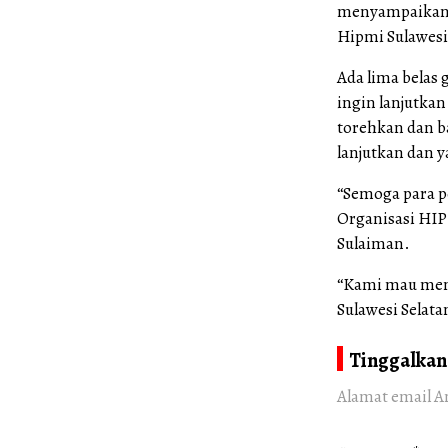
menyampaikan 
Hipmi Sulawesi
Ada lima belas 
ingin lanjutkan
torehkan dan b
lanjutkan dan 
“Semoga para p
Organisasi HIP
Sulaiman.
“Kami mau men
Sulawesi Selata
Tinggalkan
Alamat email A