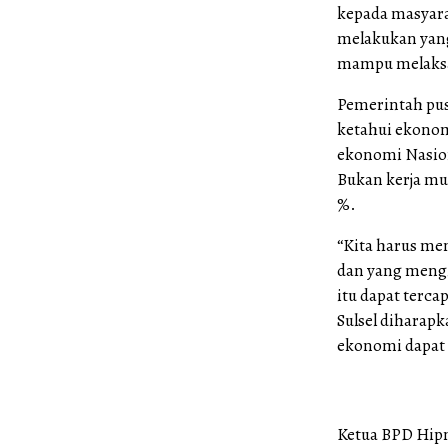
kepada masyara
melakukan yang
mampu melaksan
Pemerintah pus
ketahui ekonom
ekonomi Nasion
Bukan kerja mu
%.
“Kita harus me
dan yang meng
itu dapat terc
Sulsel dihara
ekonomi dapat 
Ketua BPD Hipm