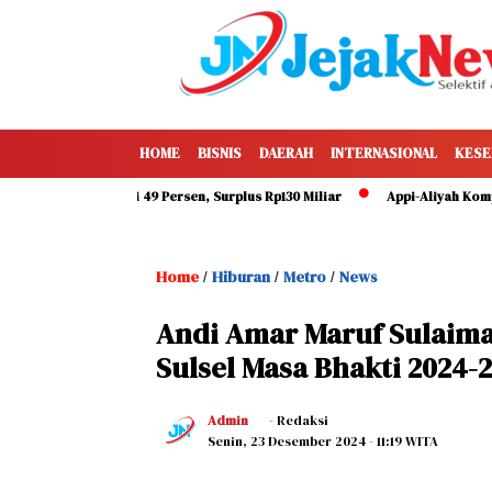
HOME
BISNIS
DAERAH
INTERNASIONAL
KESE
Makassar Capai 49 Persen, Surplus Rp130 Miliar
Appi-Aliyah Kompak Had
Home
Hiburan
Metro
News
/
/
/
Andi Amar Maruf Sulaim
Sulsel Masa Bhakti 2024-
Admin
- Redaksi
Senin, 23 Desember 2024
- 11:19 WITA