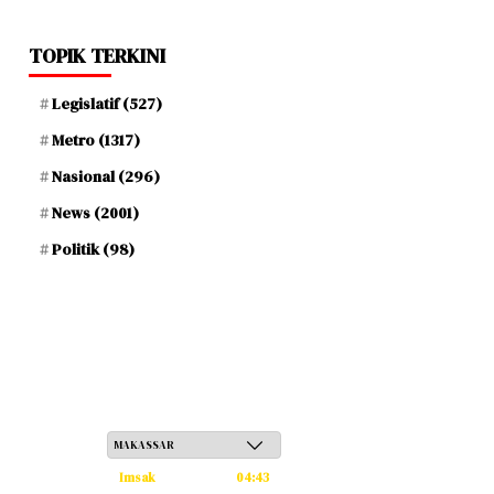
TOPIK TERKINI
Legislatif
(527)
Metro
(1317)
Nasional
(296)
News
(2001)
Politik
(98)
Sabtu, 23 Safar 1448 H / 08 Agustus 2026
Imsak
04:43