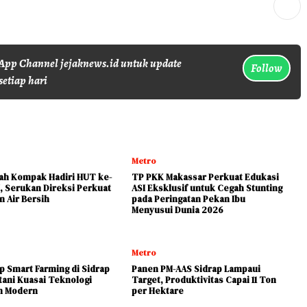
pp Channel jejaknews.id untuk update
Follow
setiap hari
Metro
yah Kompak Hadiri HUT ke-
TP PKK Makassar Perkuat Edukasi
, Serukan Direksi Perkuat
ASI Eksklusif untuk Cegah Stunting
n Air Bersih
pada Peringatan Pekan Ibu
Menyusui Dunia 2026
Metro
 Smart Farming di Sidrap
Panen PM-AAS Sidrap Lampaui
tani Kuasai Teknologi
Target, Produktivitas Capai 11 Ton
n Modern
per Hektare