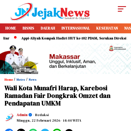
HOME
BISNIS
DAERAH
INTERNASIONAL
KESEHATAN
NAS
Appi-Aliyah Kompak Hadiri HUT ke-102 PDAM, Serukan Direksi Perkuat P
/
/
Home
Metro
News
Wali Kota Munafri Harap, Karebosi
Ramadan Fair Dongkrak Omzet dan
Pendapatan UMKM
Admin
- Redaksi
Minggu, 22 Februari 2026
- 14:44 WITA