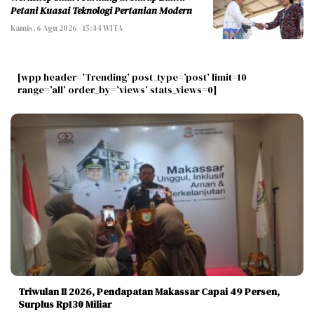
Petani Kuasai Teknologi Pertanian Modern
Kamis, 6 Agu 2026 - 15:44 WITA
[wpp header=’Trending’ post_type=’post’ limit=10
range=’all’ order_by=’views’ stats_views=0]
Triwulan II 2026, Pendapatan Makassar Capai 49 Persen,
Surplus Rp130 Miliar