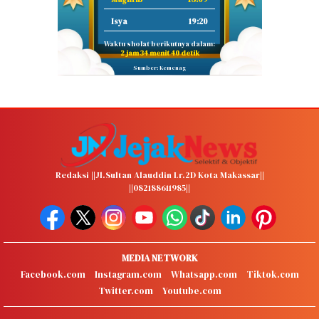
Isya
19:20
Waktu sholat berikutnya dalam:
2 jam 34 menit 39 detik
Sumber: Kemenag
Redaksi ||Jl.Sultan Alauddin Lr.2D Kota Makassar||
||082188611985||
MEDIA NETWORK
Facebook.com
Instagram.com
Whatsapp.com
Tiktok.com
Twitter.com
Youtube.com