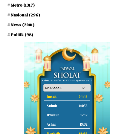
Metro
(1317)
Nasional
(296)
News
(2001)
Politik
(98)
Sabtu, 23 Safar 1448 H / 08 Agustus 2026
Imsak
04:43
Subuh
04:53
Dzuhur
12:12
Ashar
15:32
Maghrib
18:09