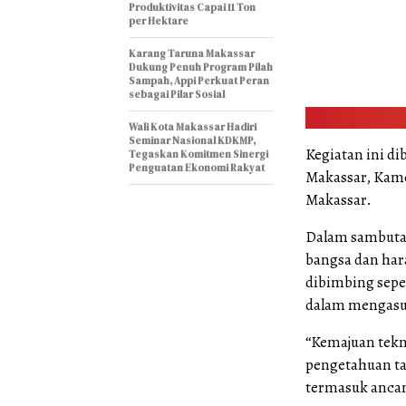
Produktivitas Capai 11 Ton
per Hektare
Karang Taruna Makassar
Dukung Penuh Program Pilah
Sampah, Appi Perkuat Peran
sebagai Pilar Sosial
Wali Kota Makassar Hadiri
Seminar Nasional KDKMP,
Kegiatan ini di
Tegaskan Komitmen Sinergi
Penguatan Ekonomi Rakyat
Makassar, Kame
Makassar.
Dalam sambuta
bangsa dan har
dibimbing sepen
dalam mengasu
“Kemajuan tek
pengetahuan ta
termasuk ancam