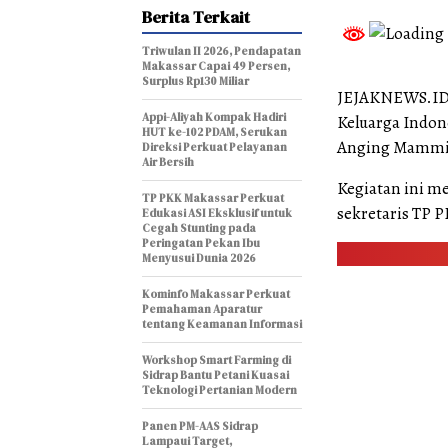
Berita Terkait
Triwulan II 2026, Pendapatan
Makassar Capai 49 Persen,
Surplus Rp130 Miliar
JEJAKNEWS.ID,
Appi-Aliyah Kompak Hadiri
Keluarga Indon
HUT ke-102 PDAM, Serukan
Anging Mammiri
Direksi Perkuat Pelayanan
Air Bersih
Kegiatan ini m
TP PKK Makassar Perkuat
sekretaris TP 
Edukasi ASI Eksklusif untuk
Cegah Stunting pada
Peringatan Pekan Ibu
Menyusui Dunia 2026
Kominfo Makassar Perkuat
Pemahaman Aparatur
tentang Keamanan Informasi
Workshop Smart Farming di
Sidrap Bantu Petani Kuasai
Teknologi Pertanian Modern
Panen PM-AAS Sidrap
Lampaui Target,