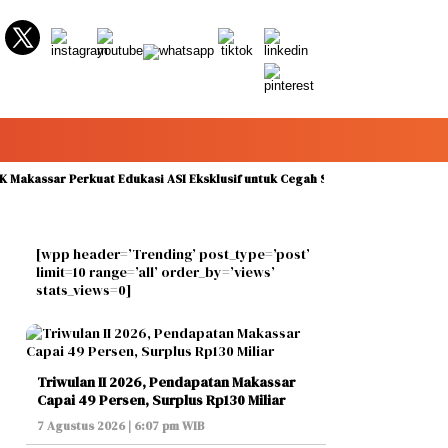
ar Perkuat Edukasi ASI Eksklusif untuk Cegah Stunting pada Peringatan Pek
[wpp header=’Trending’ post_type=’post’
limit=10 range=’all’ order_by=’views’
stats_views=0]
Triwulan II 2026, Pendapatan Makassar
Capai 49 Persen, Surplus Rp130 Miliar
7 Agustus 2026 | 6:07 pm WIB