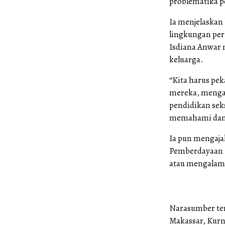
problematika p
Ia menjelaskan
lingkungan per
Isdiana Anwar 
keluarga.
“Kita harus pe
mereka, mengaj
pendidikan seks
memahami dan m
Ia pun mengaja
Pemberdayaan P
atau mengalami
Narasumber ter
Makassar, Kurn