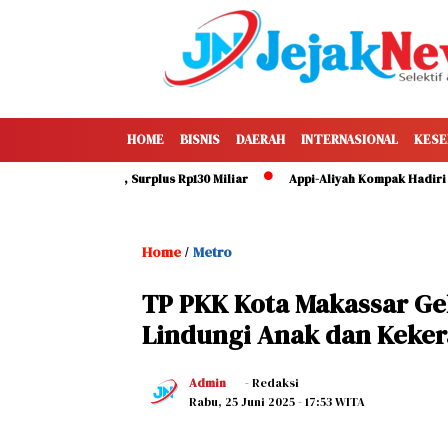
HOME
BISNIS
DAERAH
INTERNASIONAL
KESE
ai 49 Persen, Surplus Rp130 Miliar
Appi-Aliyah Kompak Hadiri HUT ke-
Home
Metro
/
TP PKK Kota Makassar Ge
Lindungi Anak dan Keker
Admin
- Redaksi
Rabu, 25 Juni 2025
- 17:53 WITA