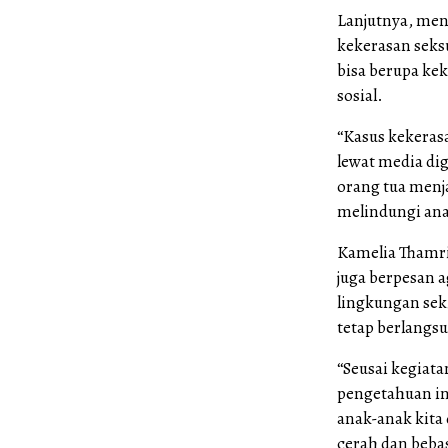
Lanjutnya, men
kekerasan seksu
bisa berupa ke
sosial.
“Kasus kekeras
lewat media dig
orang tua menja
melindungi ana
Kamelia Thamri
juga berpesan 
lingkungan sek
tetap berlangs
“Seusai kegiat
pengetahuan in
anak-anak kita
cerah dan bebas