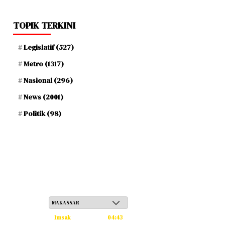
TOPIK TERKINI
Legislatif
(527)
Metro
(1317)
Nasional
(296)
News
(2001)
Politik
(98)
Sabtu, 23 Safar 1448 H / 08 Agustus 2026
Imsak
04:43