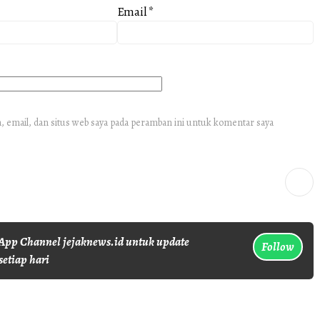
Email
*
 email, dan situs web saya pada peramban ini untuk komentar saya
pp Channel jejaknews.id untuk update
Follow
setiap hari