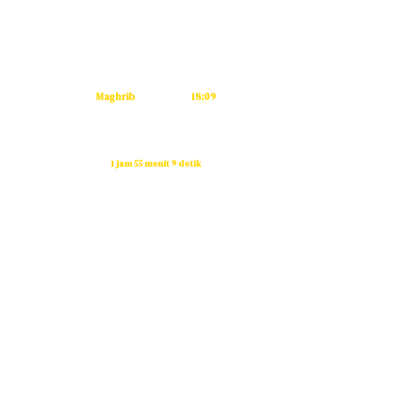
Subuh
04:53
Dzuhur
12:12
Ashar
15:32
Maghrib
18:09
Isya
19:20
Waktu sholat berikutnya dalam:
1 jam 55 menit 8 detik
Sumber: Kemenag