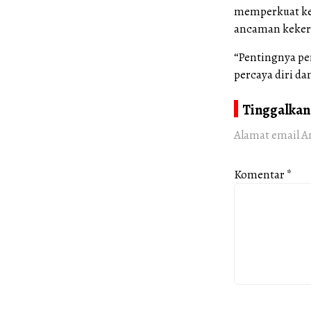
memperkuat ke
ancaman keker
“Pentingnya pe
percaya diri da
Tinggalkan
Alamat email A
Komentar
*