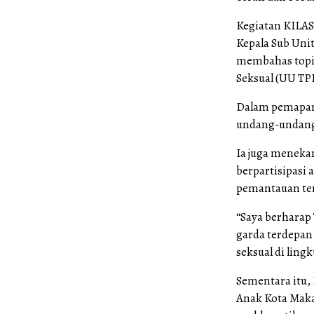
Kegiatan KILAS
Kepala Sub Uni
membahas topi
Seksual (UU TP
Dalam pemapara
undang-undang
Ia juga meneka
berpartisipasi
pemantauan ter
“Saya berharap
garda terdepa
seksual di ling
Sementara itu,
Anak Kota Maka