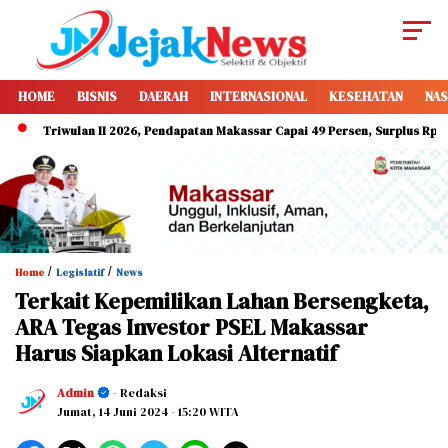
HOME
BISNIS
DAERAH
INTERNASIONAL
KESEHATAN
NAS
Triwulan II 2026, Pendapatan Makassar Capai 49 Persen, Surplus Rp130 Miliar
/
/
Home
Legislatif
News
Terkait Kepemilikan Lahan Bersengketa,
ARA Tegas Investor PSEL Makassar
Harus Siapkan Lokasi Alternatif
Admin
- Redaksi
Jumat, 14 Juni 2024
- 15:20 WITA