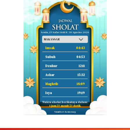
Senin, 25 Safar 1448 H / 10 Agustus 2026
Imsak
04:43
Subuh
04:53
Dzuhur
12:11
Ashar
15:32
Maghrib
18:09
Isya
19:19
Waktu sholat berikutnya dalam:
1 jam 37 menit 56 detik
Sumber: Kemenag