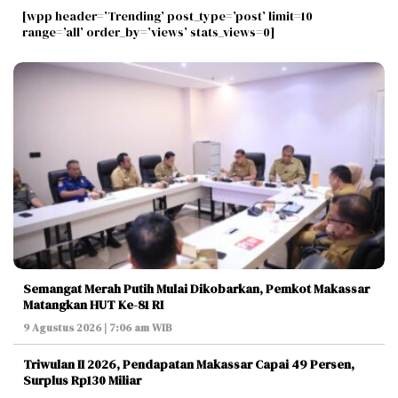
[wpp header=’Trending’ post_type=’post’ limit=10
range=’all’ order_by=’views’ stats_views=0]
Semangat Merah Putih Mulai Dikobarkan, Pemkot Makassar
Matangkan HUT Ke-81 RI
9 Agustus 2026 | 7:06 am WIB
Triwulan II 2026, Pendapatan Makassar Capai 49 Persen,
Surplus Rp130 Miliar