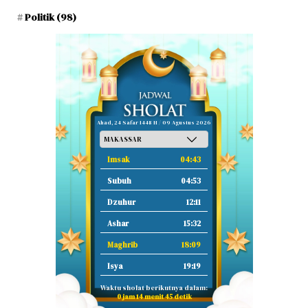
Politik
(98)
Ahad, 24 Safar 1448 H / 09 Agustus 2026
Imsak
04:43
Subuh
04:53
Dzuhur
12:11
Ashar
15:32
Maghrib
18:09
Isya
19:19
Waktu sholat berikutnya dalam:
0 jam 14 menit 44 detik