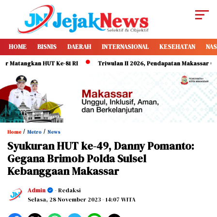
HOME
BISNIS
DAERAH
INTERNASIONAL
KESEHATAN
NAS
tangkan HUT Ke-81 RI
Triwulan II 2026, Pendapatan Makassar Capai 49
/
/
Home
Metro
News
Syukuran HUT ke-49, Danny Pomanto:
Gegana Brimob Polda Sulsel
Kebanggaan Makassar
Admin
- Redaksi
Selasa, 28 November 2023
- 14:07 WITA