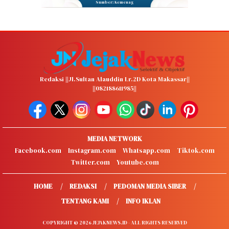
Sumber: Kemenag
Redaksi ||Jl.Sultan Alauddin Lr.2D Kota Makassar||
||082188611985||
MEDIA NETWORK
Facebook.com
Instagram.com
Whatsapp.com
Tiktok.com
Twitter.com
Youtube.com
HOME
REDAKSI
PEDOMAN MEDIA SIBER
TENTANG KAMI
INFO IKLAN
COPYRIGHT © 2026 JEJAKNEWS.ID - ALL RIGHTS RESERVED