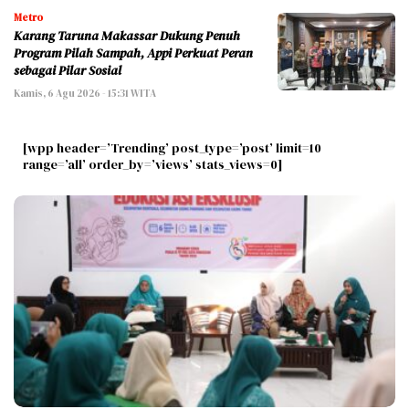
Metro
Karang Taruna Makassar Dukung Penuh
Program Pilah Sampah, Appi Perkuat Peran
sebagai Pilar Sosial
Kamis, 6 Agu 2026 - 15:31 WITA
[wpp header=’Trending’ post_type=’post’ limit=10
range=’all’ order_by=’views’ stats_views=0]