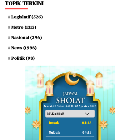
TOPIK TERKINI
Legislatif
(526)
Metro
(1315)
Nasional
(296)
News
(1998)
Politik
(98)
Jum'at, 22 Safar 1448 H / 07 Agustus 2026
Imsak
04:43
Subuh
04:53