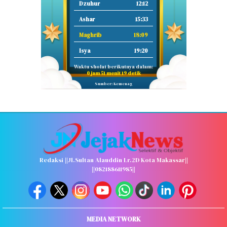
Dzuhur
12:12
Ashar
15:33
Maghrib
18:09
Isya
19:20
Waktu sholat berikutnya dalam:
0 jam 51 menit 18 detik
Sumber: Kemenag
Redaksi ||Jl.Sultan Alauddin Lr.2D Kota Makassar||
||082188611985||
MEDIA NETWORK