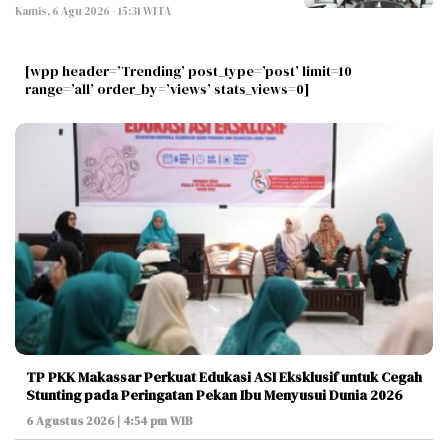
Kamis, 6 Agu 2026 - 15:31 WITA
[wpp header=’Trending’ post_type=’post’ limit=10
range=’all’ order_by=’views’ stats_views=0]
TP PKK Makassar Perkuat Edukasi ASI Eksklusif untuk Cegah
Stunting pada Peringatan Pekan Ibu Menyusui Dunia 2026
6 Agustus 2026 | 4:54 pm WIB