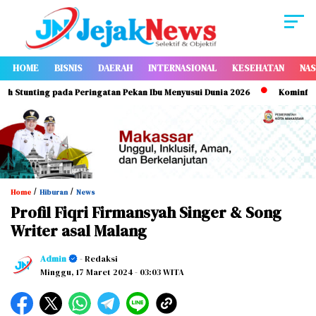
HOME
BISNIS
DAERAH
INTERNASIONAL
KESEHATAN
NAS
tunting pada Peringatan Pekan Ibu Menyusui Dunia 2026
Kominfo Maka
/
/
Home
Hiburan
News
Profil Fiqri Firmansyah Singer & Song
Writer asal Malang
Admin
- Redaksi
Minggu, 17 Maret 2024
- 03:03 WITA