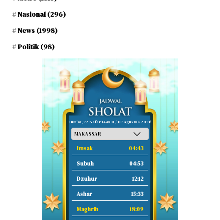
Nasional
(296)
News
(1998)
Politik
(98)
Jum'at, 22 Safar 1448 H / 07 Agustus 2026
Imsak
04:43
Subuh
04:53
Dzuhur
12:12
Ashar
15:33
Maghrib
18:09