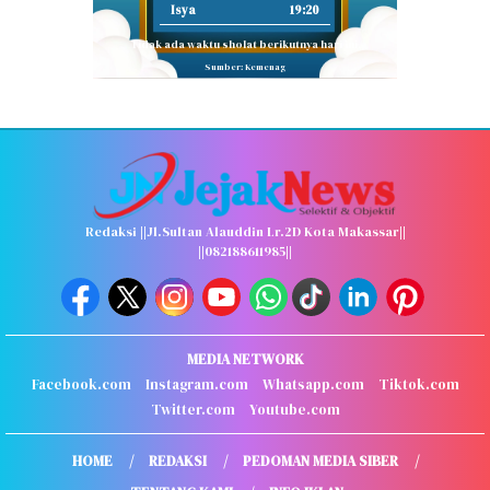
Isya
19:20
Tidak ada waktu sholat berikutnya hari ini.
Sumber: Kemenag
Redaksi ||Jl.Sultan Alauddin Lr.2D Kota Makassar||
||082188611985||
MEDIA NETWORK
Facebook.com
Instagram.com
Whatsapp.com
Tiktok.com
Twitter.com
Youtube.com
HOME
REDAKSI
PEDOMAN MEDIA SIBER