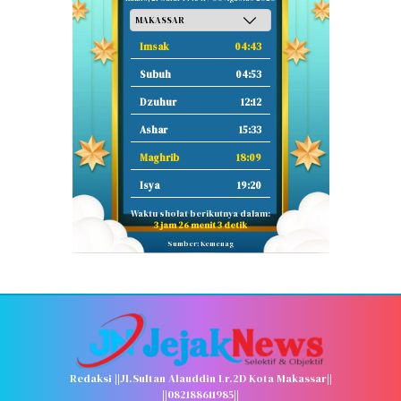
Imsak
04:43
Subuh
04:53
Dzuhur
12:12
Ashar
15:33
Maghrib
18:09
Isya
19:20
Waktu sholat berikutnya dalam:
3 jam 26 menit 2 detik
Sumber: Kemenag
Redaksi ||Jl.Sultan Alauddin Lr.2D Kota Makassar||
||082188611985||