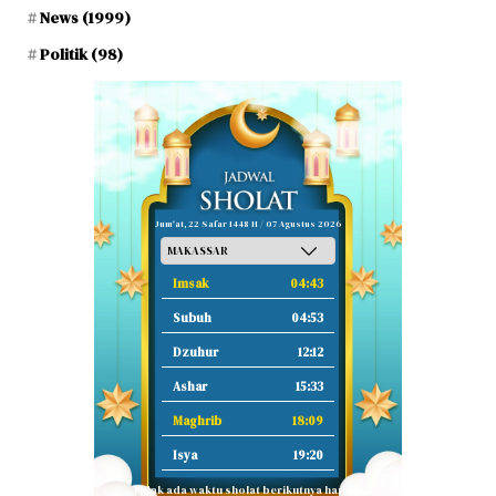
News
(1999)
Politik
(98)
Jum'at, 22 Safar 1448 H / 07 Agustus 2026
Imsak
04:43
Subuh
04:53
Dzuhur
12:12
Ashar
15:33
Maghrib
18:09
Isya
19:20
Tidak ada waktu sholat berikutnya hari ini.