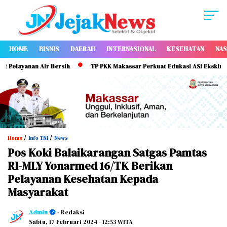
HOME
BISNIS
DAERAH
INTERNASIONAL
KESEHATAN
NAS
layanan Air Bersih
TP PKK Makassar Perkuat Edukasi ASI Eksklusif unt
/
/
Home
Info TNI
News
Pos Koki Balaikarangan Satgas Pamtas
RI-MLY Yonarmed 16/TK Berikan
Pelayanan Kesehatan Kepada
Masyarakat
Admin
- Redaksi
Sabtu, 17 Februari 2024
- 12:53 WITA