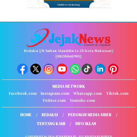
Sumber: Kemenag
Redaksi ||Jl.Sultan Alauddin Lr.2D Kota Makassar||
||082188611985||
MEDIA NETWORK
Facebook.com
Instagram.com
Whatsapp.com
Tiktok.com
Twitter.com
Youtube.com
HOME
REDAKSI
PEDOMAN MEDIA SIBER
TENTANG KAMI
INFO IKLAN
COPYRIGHT © 2026 JEJAKNEWS.ID - ALL RIGHTS RESERVED