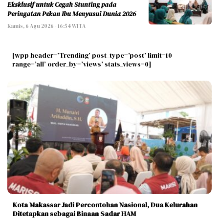
Eksklusif untuk Cegah Stunting pada
Peringatan Pekan Ibu Menyusui Dunia 2026
Kamis, 6 Agu 2026 - 16:54 WITA
[wpp header=’Trending’ post_type=’post’ limit=10
range=’all’ order_by=’views’ stats_views=0]
Kota Makassar Jadi Percontohan Nasional, Dua Kelurahan
Ditetapkan sebagai Binaan Sadar HAM