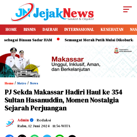
HOME
BISNIS
DAERAH
INTERNASIONAL
KESEHATAN
NAS
ai Binaan Sadar HAM
Semangat Merah Putih Mulai Dikobarkan, Pemkot
/
/
Home
Metro
News
PJ Sekda Makassar Hadiri Haul ke 354
Sultan Hasanuddin, Momen Nostalgia
Sejarah Perjuangan
Admin
- Redaksi
Rabu, 12 Juni 2024
- 11:56 WITA