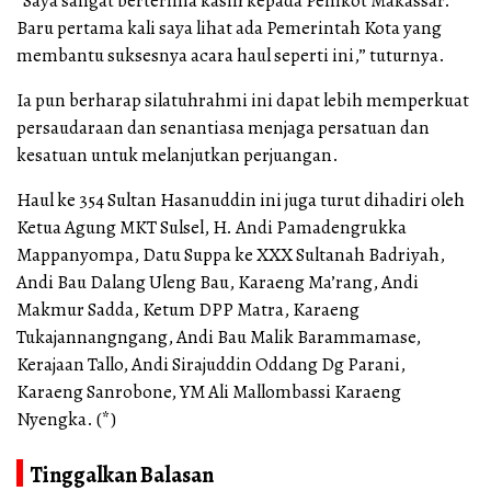
“Saya sangat berterima kasih kepada Pemkot Makassar.
Baru pertama kali saya lihat ada Pemerintah Kota yang
membantu suksesnya acara haul seperti ini,” tuturnya.
Ia pun berharap silatuhrahmi ini dapat lebih memperkuat
persaudaraan dan senantiasa menjaga persatuan dan
kesatuan untuk melanjutkan perjuangan.
Haul ke 354 Sultan Hasanuddin ini juga turut dihadiri oleh
Ketua Agung MKT Sulsel, H. Andi Pamadengrukka
Mappanyompa, Datu Suppa ke XXX Sultanah Badriyah,
Andi Bau Dalang Uleng Bau, Karaeng Ma’rang, Andi
Makmur Sadda, Ketum DPP Matra, Karaeng
Tukajannangngang, Andi Bau Malik Barammamase,
Kerajaan Tallo, Andi Sirajuddin Oddang Dg Parani,
Karaeng Sanrobone, YM Ali Mallombassi Karaeng
Nyengka. (*)
Tinggalkan Balasan