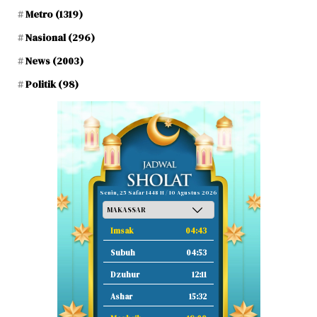
Metro
(1319)
Nasional
(296)
News
(2003)
Politik
(98)
Senin, 25 Safar 1448 H / 10 Agustus 2026
Imsak
04:43
Subuh
04:53
Dzuhur
12:11
Ashar
15:32