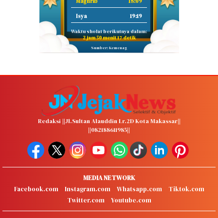
Maghrib
18:09
Isya
19:19
Waktu sholat berikutnya dalam:
2 jam 50 menit 16 detik
Sumber: Kemenag
Redaksi ||Jl.Sultan Alauddin Lr.2D Kota Makassar||
||082188611985||
MEDIA NETWORK
Facebook.com
Instagram.com
Whatsapp.com
Tiktok.com
Twitter.com
Youtube.com