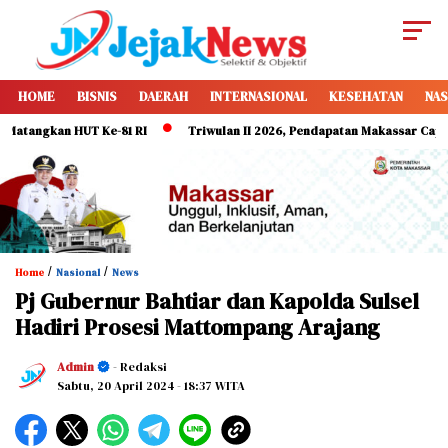
HOME
BISNIS
DAERAH
INTERNASIONAL
KESEHATAN
NAS
ngkan HUT Ke-81 RI
Triwulan II 2026, Pendapatan Makassar Capai 49 Pe
/
/
Home
Nasional
News
Pj Gubernur Bahtiar dan Kapolda Sulsel
Hadiri Prosesi Mattompang Arajang
Admin
- Redaksi
Sabtu, 20 April 2024
- 18:37 WITA