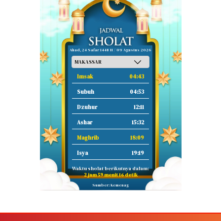
Ahad, 24 Safar 1448 H / 09 Agustus 2026
Imsak
04:43
Subuh
04:53
Dzuhur
12:11
Ashar
15:32
Maghrib
18:09
Isya
19:19
Waktu sholat berikutnya dalam:
2 jam 59 menit 15 detik
Sumber: Kemenag