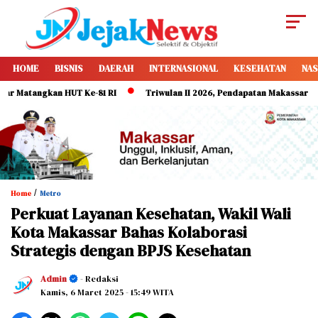
HOME
BISNIS
DAERAH
INTERNASIONAL
KESEHATAN
NAS
tangkan HUT Ke-81 RI
Triwulan II 2026, Pendapatan Makassar Capai 49
/
Home
Metro
Perkuat Layanan Kesehatan, Wakil Wali
Kota Makassar Bahas Kolaborasi
Strategis dengan BPJS Kesehatan
Admin
- Redaksi
Kamis, 6 Maret 2025
- 15:49 WITA