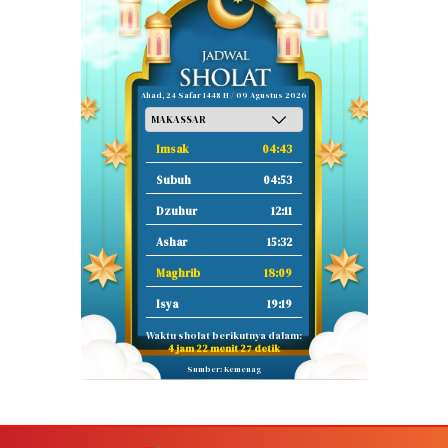
Ahad, 24 Safar 1448 H / 09 Agustus 2026
Imsak
04:43
Subuh
04:53
Dzuhur
12:11
Ashar
15:32
Maghrib
18:09
Isya
19:19
Waktu sholat berikutnya dalam:
4 jam 22 menit 26 detik
Sumber: Kemenag