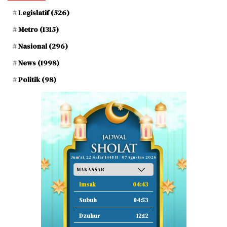
Legislatif
(526)
Metro
(1315)
Nasional
(296)
News
(1998)
Politik
(98)
Jum'at, 22 Safar 1448 H / 07 Agustus 2026
Imsak
04:43
Subuh
04:53
Dzuhur
12:12