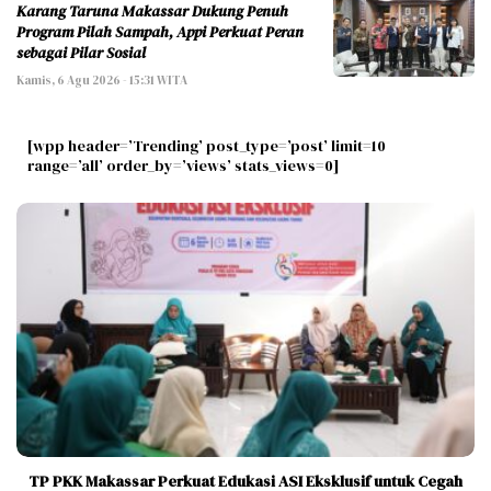
Karang Taruna Makassar Dukung Penuh
Program Pilah Sampah, Appi Perkuat Peran
sebagai Pilar Sosial
Kamis, 6 Agu 2026 - 15:31 WITA
[wpp header=’Trending’ post_type=’post’ limit=10
range=’all’ order_by=’views’ stats_views=0]
TP PKK Makassar Perkuat Edukasi ASI Eksklusif untuk Cegah