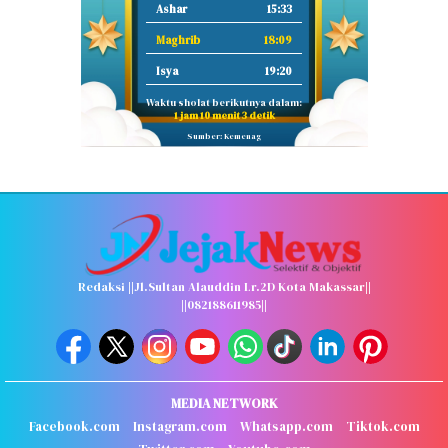
Ashar
15:33
Maghrib
18:09
Isya
19:20
Waktu sholat berikutnya dalam:
1 jam 10 menit 2 detik
Sumber: Kemenag
Redaksi ||Jl.Sultan Alauddin Lr.2D Kota Makassar||
||082188611985||
MEDIA NETWORK
Facebook.com
Instagram.com
Whatsapp.com
Tiktok.com