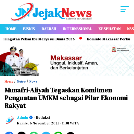
HOME
BISNIS
DAERAH
INTERNASIONAL
KESEHATAN
NAS
tan Pekan Ibu Menyusui Dunia 2026
Kominfo Makassar Perkuat Pemaham
/
/
Home
Metro
News
Munafri-Aliyah Tegaskan Komitmen
Penguatan UMKM sebagai Pilar Ekonomi
Rakyat
Admin
- Redaksi
Kamis, 6 November 2025
- 11:01 WITA