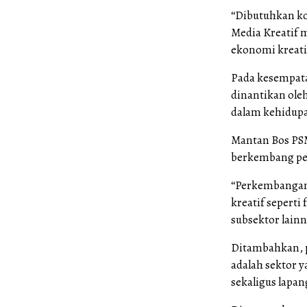
“Dibutuhkan kol
Media Kreatif 
ekonomi kreati
Pada kesempata
dinantikan oleh
dalam kehidupa
Mantan Bos PSM
berkembang pes
“Perkembangan t
kreatif seperti 
subsektor lainn
Ditambahkan, p
adalah sektor 
sekaligus lapan