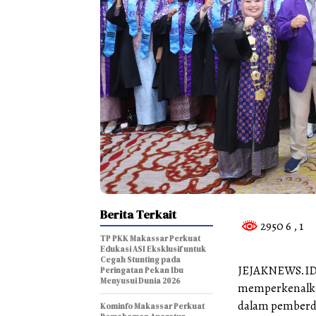
Berita Terkait
2950 6
, 1
TP PKK Makassar Perkuat
Edukasi ASI Eksklusif untuk
Cegah Stunting pada
JEJAKNEWS.ID, 
Peringatan Pekan Ibu
Menyusui Dunia 2026
memperkenalka
dalam pemberda
Kominfo Makassar Perkuat