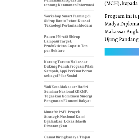
Pemahaman Aparatur
(MCH), kepada 
tentang Keamanan Informasi
Program ini ia
Workshop Smart Farming di
Sidrap Bantu Petani Kuasai
Madya Diploma 
Teknologi Pertanian Modern
Makassar Angkat
Panen PM-AAS Sidrap
Ujung Pandang M
Lampaui Target,
Produktivitas Capai 11 Ton
per Hektare
Karang Taruna Makassar
Dukung Penuh Program Pilah
Sampah, Appi Perkuat Peran
sebagai Pilar Sosial
Wali Kota Makassar Hadiri
Seminar Nasional KDKMP,
Tegaskan Komitmen Sinergi
Penguatan Ekonomi Rakyat
Munafri: PSEL Proyek
Strategis Nasional Kami
Dijalankan, Lokasi Masih
Dimatangkan
Camat Biringkanaya Tinjau