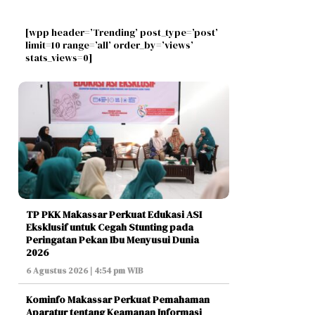
[wpp header=’Trending’ post_type=’post’
limit=10 range=’all’ order_by=’views’
stats_views=0]
TP PKK Makassar Perkuat Edukasi ASI
Eksklusif untuk Cegah Stunting pada
Peringatan Pekan Ibu Menyusui Dunia
2026
6 Agustus 2026 | 4:54 pm WIB
Kominfo Makassar Perkuat Pemahaman
Aparatur tentang Keamanan Informasi