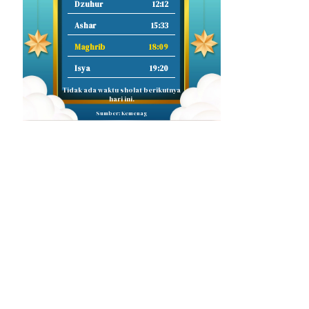
Dzuhur
12:12
Ashar
15:33
Maghrib
18:09
Isya
19:20
Tidak ada waktu sholat berikutnya
hari ini.
Sumber: Kemenag