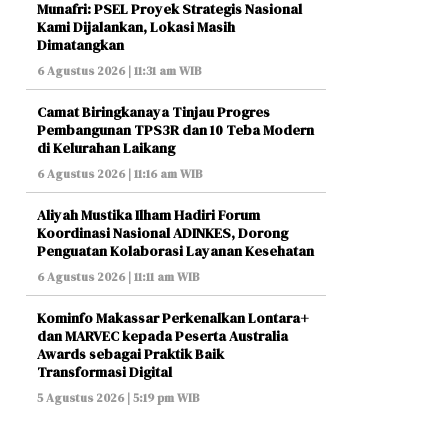
Munafri: PSEL Proyek Strategis Nasional
Kami Dijalankan, Lokasi Masih
Dimatangkan
6 Agustus 2026 | 11:31 am WIB
Camat Biringkanaya Tinjau Progres
Pembangunan TPS3R dan 10 Teba Modern
di Kelurahan Laikang
6 Agustus 2026 | 11:16 am WIB
Aliyah Mustika Ilham Hadiri Forum
Koordinasi Nasional ADINKES, Dorong
Penguatan Kolaborasi Layanan Kesehatan
6 Agustus 2026 | 11:11 am WIB
Kominfo Makassar Perkenalkan Lontara+
dan MARVEC kepada Peserta Australia
Awards sebagai Praktik Baik
Transformasi Digital
5 Agustus 2026 | 5:19 pm WIB