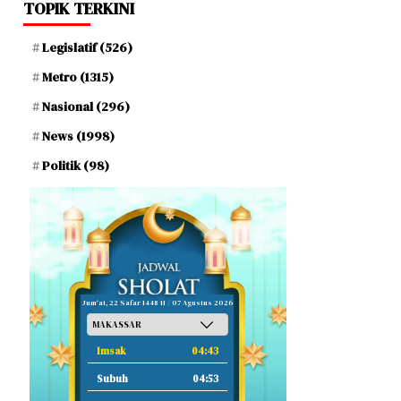
TOPIK TERKINI
Legislatif
(526)
Metro
(1315)
Nasional
(296)
News
(1998)
Politik
(98)
Jum'at, 22 Safar 1448 H / 07 Agustus 2026
Imsak
04:43
Subuh
04:53