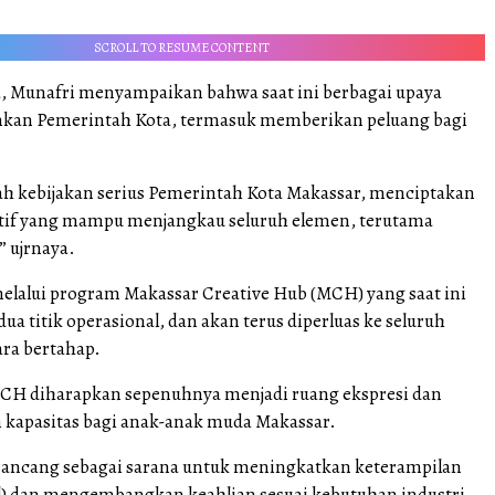
SCROLL TO RESUME CONTENT
, Munafri menyampaikan bahwa saat ini berbagai upaya
nkan Pemerintah Kota, termasuk memberikan peluang bagi
h kebijakan serius Pemerintah Kota Makassar, menciptakan
tif yang mampu menjangkau seluruh elemen, terutama
” ujrnaya.
melalui program Makassar Creative Hub (MCH) yang saat ini
dua titik operasional, dan akan terus diperluas ke seluruh
ra bertahap.
CH diharapkan sepenuhnya menjadi ruang ekspresi dan
kapasitas bagi anak-anak muda Makassar.
rancang sebagai sarana untuk meningkatkan keterampilan
ll) dan mengembangkan keahlian sesuai kebutuhan industri.