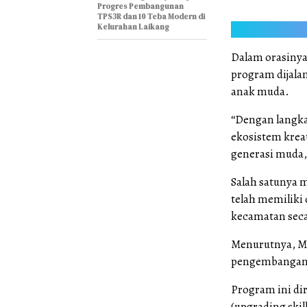
Progres Pembangunan
TPS3R dan 10 Teba Modern di
Kelurahan Laikang
Dalam orasinya
program dijala
anak muda.
“Dengan langka
ekosistem krea
generasi muda,
Salah satunya 
telah memiliki 
kecamatan seca
Menurutnya, M
pengembangan 
Program ini di
(upgrading ski