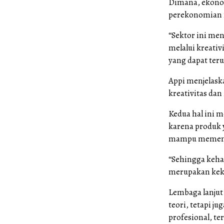
Dimana, ekonom
perekonomian n
“Sektor ini me
melalui kreativ
yang dapat teru
Appi menjelask
kreativitas da
Kedua hal ini 
karena produk y
mampu memenuh
“Sehingga keha
merupakan keku
Lembaga lanjut
teori, tetapi j
profesional, t