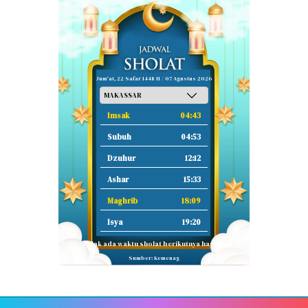
Jum'at, 22 Safar 1448 H / 07 Agustus 2026
Imsak
04:43
Subuh
04:53
Dzuhur
12:12
Ashar
15:33
Maghrib
18:09
Isya
19:20
Tidak ada waktu sholat berikutnya hari ini.
Sumber: Kemenag