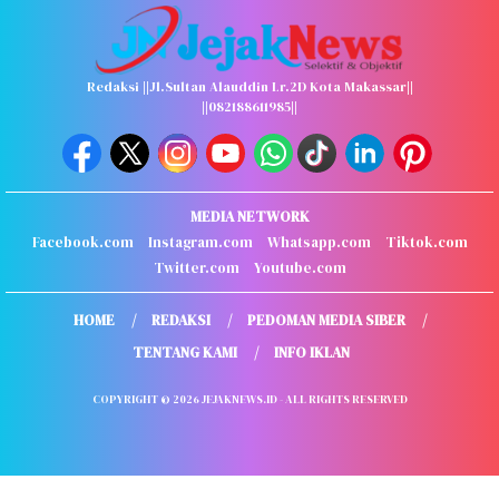
Redaksi ||Jl.Sultan Alauddin Lr.2D Kota Makassar||
||082188611985||
MEDIA NETWORK
Facebook.com
Instagram.com
Whatsapp.com
Tiktok.com
Twitter.com
Youtube.com
HOME
REDAKSI
PEDOMAN MEDIA SIBER
TENTANG KAMI
INFO IKLAN
COPYRIGHT © 2026 JEJAKNEWS.ID - ALL RIGHTS RESERVED