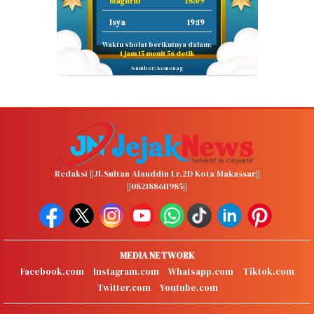
Maghrib
18:09
Isya
19:19
Waktu sholat berikutnya dalam:
1 jam 15 menit 55 detik
Sumber: Kemenag
Redaksi ||Jl.Sultan Alauddin Lr.2D Kota Makassar||
||082188611985||
MEDIA NETWORK
Facebook.com
Instagram.com
Whatsapp.com
Tiktok.com
Twitter.com
Youtube.com