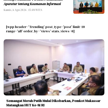
Aparatur tentang Keamanan Informasi
Kamis, 6 Agu 2026 - 15:48 WITA
[wpp header=’Trending’ post_type=’post’ limit=10
range=’all’ order_by=’views’ stats_views=0]
Semangat Merah Putih Mulai Dikobarkan, Pemkot Makassar
Matangkan HUT Ke-81 RI