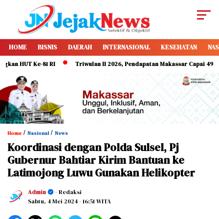
HOME
BISNIS
DAERAH
INTERNASIONAL
KESEHATAN
NAS
HUT Ke-81 RI
Triwulan II 2026, Pendapatan Makassar Capai 49 Persen, 
/
/
Home
Nasional
News
Koordinasi dengan Polda Sulsel, Pj
Gubernur Bahtiar Kirim Bantuan ke
Latimojong Luwu Gunakan Helikopter
Admin
- Redaksi
Sabtu, 4 Mei 2024
- 16:51 WITA