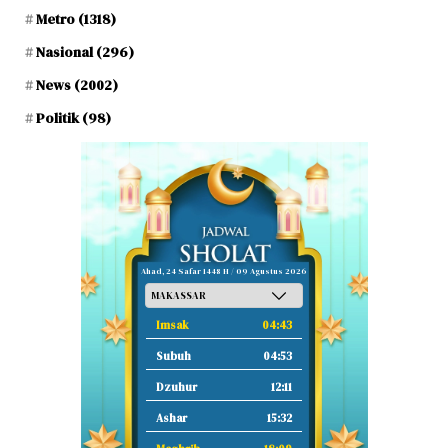
Metro
(1318)
Nasional
(296)
News
(2002)
Politik
(98)
Ahad, 24 Safar 1448 H / 09 Agustus 2026
Imsak
04:43
Subuh
04:53
Dzuhur
12:11
Ashar
15:32