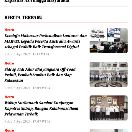
Kapasitas ASN hingga Masyarakat
BERITA TERBARU
Metro
Kominfo Makassar Perkenalkan Lontara+ dan
MARVEC kepada Peserta Australia Awards
sebagai Praktik Baik Transformasi Digital
Rabu, 5 Agu 2026 - 17:19 WITA
Metro
Sidrap Jadi Jalur Bhayangkara Off-road
Peduli, Pemkab Sambut Baik dan Siap
Sukseskan
Rabu, 5 Agu 2026 - 17:09 WITA
Metro
Wabup Nurkanaah Sambut Kunjungan
Kapolres Sidrap, Bangun Kolaborasi Demi
Pelayanan Terbaik
Rabu, 5 Agu 2026 - 17:07 WITA
Metro