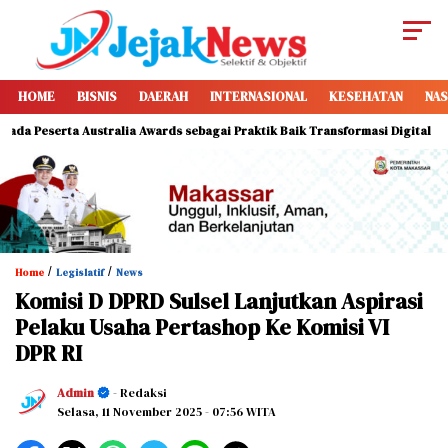
HOME
BISNIS
DAERAH
INTERNASIONAL
KESEHATAN
NAS
erta Australia Awards sebagai Praktik Baik Transformasi Digital
Si
/
/
Home
Legislatif
News
Komisi D DPRD Sulsel Lanjutkan Aspirasi
Pelaku Usaha Pertashop Ke Komisi VI
DPR RI
Admin
- Redaksi
Selasa, 11 November 2025
- 07:56 WITA