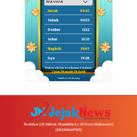
Imsak
04:43
Subuh
04:53
Dzuhur
12:12
Ashar
15:33
Maghrib
18:09
Isya
19:20
Waktu sholat berikutnya dalam:
2 jam 28 menit 57 detik
Sumber: Kemenag
Redaksi ||Jl.Sultan Alauddin Lr.2D Kota Makassar||
||082188611985||