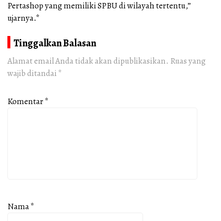
Pertashop yang memiliki SPBU di wilayah tertentu,”
ujarnya.*
Tinggalkan Balasan
Alamat email Anda tidak akan dipublikasikan.
Ruas yang
wajib ditandai
*
Komentar
*
Nama
*