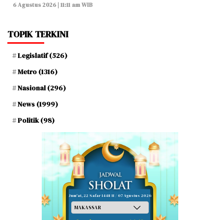
6 Agustus 2026 | 11:11 am WIB
TOPIK TERKINI
Legislatif
(526)
Metro
(1316)
Nasional
(296)
News
(1999)
Politik
(98)
Jum'at, 22 Safar 1448 H / 07 Agustus 2026