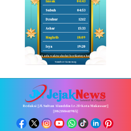
Imsak
04:43
Subuh
04:53
Dzuhur
12:12
Ashar
15:33
Maghrib
18:09
Isya
19:20
Tidak ada waktu sholat berikutnya hari ini.
Sumber: Kemenag
Redaksi ||Jl.Sultan Alauddin Lr.2D Kota Makassar||
||082188611985||