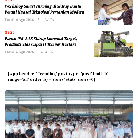
Metro
Workshop Smart Farming di Sidrap Bantu
Petani Kuasai Teknologi Pertanian Modern
Kamis, 6 Agu 2026 - 15:44 WITA
Metro
Panen PM-AAS Sidrap Lampaui Target,
Produktivitas Capai 11 Ton per Hektare
Kamis, 6 Agu 2026 - 15:41 WITA
[wpp header=’Trending’ post_type=’post’ limit=10
range=’all’ order_by=’views’ stats_views=0]