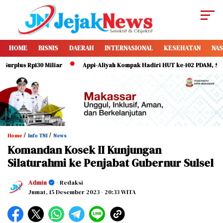
HOME
BISNIS
DAERAH
INTERNASIONAL
KESEHATAN
NAS
lus Rp130 Miliar
Appi-Aliyah Kompak Hadiri HUT ke-102 PDAM, Serukan 
/
/
Home
Info TNI
News
Komandan Kosek II Kunjungan
Silaturahmi ke Penjabat Gubernur Sulsel
Admin
- Redaksi
Jumat, 15 Desember 2023
- 20:33 WITA