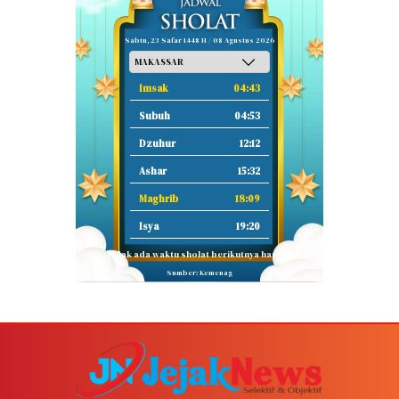
Sabtu, 23 Safar 1448 H / 08 Agustus 2026
Imsak
04:43
Subuh
04:53
Dzuhur
12:12
Ashar
15:32
Maghrib
18:09
Isya
19:20
Tidak ada waktu sholat berikutnya hari ini.
Sumber: Kemenag