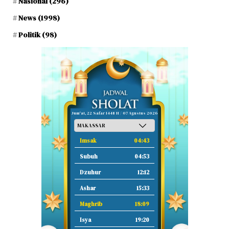
Nasional
(296)
News
(1998)
Politik
(98)
Jum'at, 22 Safar 1448 H / 07 Agustus 2026
Imsak
04:43
Subuh
04:53
Dzuhur
12:12
Ashar
15:33
Maghrib
18:09
Isya
19:20