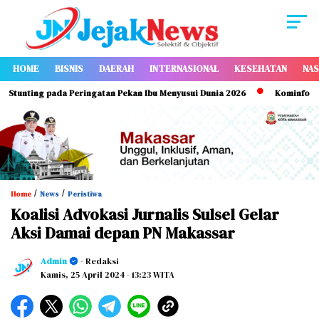
HOME
BISNIS
DAERAH
INTERNASIONAL
KESEHATAN
NAS
ting pada Peringatan Pekan Ibu Menyusui Dunia 2026
Kominfo Makassa
/
/
Home
News
Peristiwa
Koalisi Advokasi Jurnalis Sulsel Gelar
Aksi Damai depan PN Makassar
Admin
- Redaksi
Kamis, 25 April 2024
- 13:23 WITA