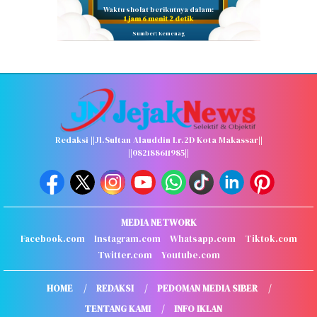
Waktu sholat berikutnya dalam:
1 jam 6 menit 1 detik
Sumber: Kemenag
Redaksi ||Jl.Sultan Alauddin Lr.2D Kota Makassar||
||082188611985||
MEDIA NETWORK
Facebook.com
Instagram.com
Whatsapp.com
Tiktok.com
Twitter.com
Youtube.com
HOME
REDAKSI
PEDOMAN MEDIA SIBER
TENTANG KAMI
INFO IKLAN