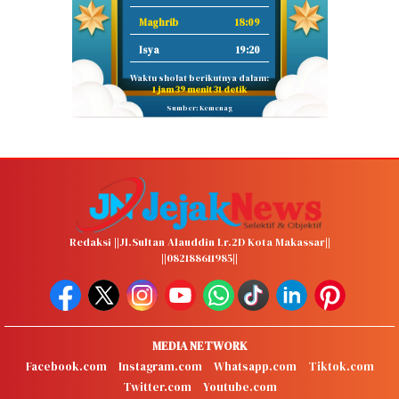
Maghrib
18:09
Isya
19:20
Waktu sholat berikutnya dalam:
1 jam 39 menit 30 detik
Sumber: Kemenag
Redaksi ||Jl.Sultan Alauddin Lr.2D Kota Makassar||
||082188611985||
MEDIA NETWORK
Facebook.com
Instagram.com
Whatsapp.com
Tiktok.com
Twitter.com
Youtube.com