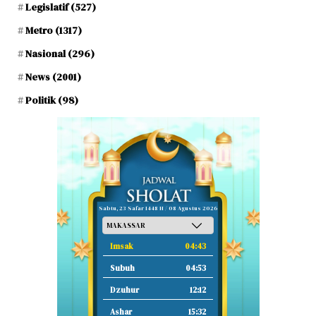
Legislatif
(527)
Metro
(1317)
Nasional
(296)
News
(2001)
Politik
(98)
Sabtu, 23 Safar 1448 H / 08 Agustus 2026
Imsak
04:43
Subuh
04:53
Dzuhur
12:12
Ashar
15:32