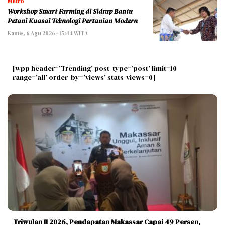
Metro
Workshop Smart Farming di Sidrap Bantu
Petani Kuasai Teknologi Pertanian Modern
Kamis, 6 Agu 2026 - 15:44 WITA
[wpp header=’Trending’ post_type=’post’ limit=10
range=’all’ order_by=’views’ stats_views=0]
Triwulan II 2026, Pendapatan Makassar Capai 49 Persen,