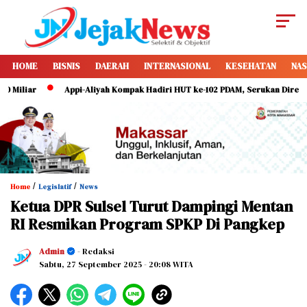
HOME
BISNIS
DAERAH
INTERNASIONAL
KESEHATAN
NAS
Appi-Aliyah Kompak Hadiri HUT ke-102 PDAM, Serukan Direksi Perkuat
/
/
Home
Legislatif
News
Ketua DPR Sulsel Turut Dampingi Mentan
RI Resmikan Program SPKP Di Pangkep
Admin
- Redaksi
Sabtu, 27 September 2025
- 20:08 WITA