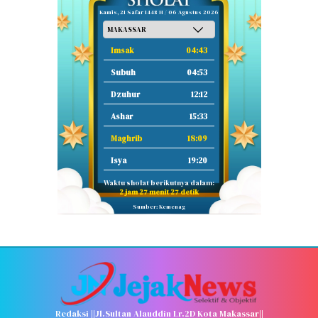
Kamis, 21 Safar 1448 H / 06 Agustus 2026
Imsak
04:43
Subuh
04:53
Dzuhur
12:12
Ashar
15:33
Maghrib
18:09
Isya
19:20
Waktu sholat berikutnya dalam:
2 jam 27 menit 26 detik
Sumber: Kemenag
Redaksi ||Jl.Sultan Alauddin Lr.2D Kota Makassar||