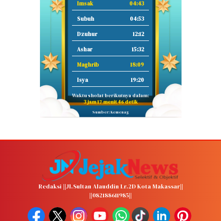
Imsak
04:43
Subuh
04:53
Dzuhur
12:12
Ashar
15:32
Maghrib
18:09
Isya
19:20
Waktu sholat berikutnya dalam:
3 jam 17 menit 45 detik
Sumber: Kemenag
Redaksi ||Jl.Sultan Alauddin Lr.2D Kota Makassar||
||082188611985||