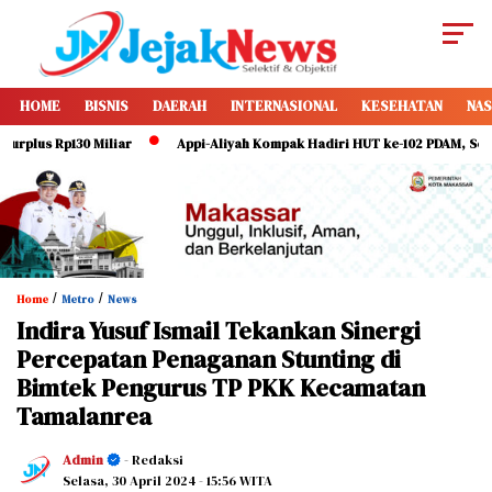
HOME
BISNIS
DAERAH
INTERNASIONAL
KESEHATAN
NAS
s Rp130 Miliar
Appi-Aliyah Kompak Hadiri HUT ke-102 PDAM, Serukan D
/
/
Home
Metro
News
Indira Yusuf Ismail Tekankan Sinergi
Percepatan Penaganan Stunting di
Bimtek Pengurus TP PKK Kecamatan
Tamalanrea
Admin
- Redaksi
Selasa, 30 April 2024
- 15:56 WITA