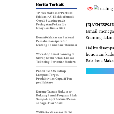
Berita Terkait
TP PKK Makassar Perkuat
Edukasi ASI Eksklusif untuk
Cegah Stunting pada
JEJAKNEWS.ID
Peringatan Pekan Ibu
Menyusui Dunia 2026
Ismail, menega
Stunting dalam
Kominfo Makassar Perkuat
Pemahaman Aparatur
tentang Keamanan Informasi
Hal itu disamp
honorium kader
Workshop Smart Farming di
Sidrap Bantu Petani Kuasai
Balaikota Makas
Teknologi Pertanian Modern
Panen PM-AAS Sidrap
Lampaui Target,
Produktivitas Capai 11 Ton
per Hektare
Karang Taruna Makassar
Dukung Penuh Program Pilah
Sampah, Appi Perkuat Peran
sebagai Pilar Sosial
Wali Kota Makassar Hadiri