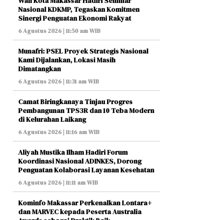
Wali Kota Makassar Hadiri Seminar
Nasional KDKMP, Tegaskan Komitmen
Sinergi Penguatan Ekonomi Rakyat
6 Agustus 2026 | 11:50 am WIB
Munafri: PSEL Proyek Strategis Nasional
Kami Dijalankan, Lokasi Masih
Dimatangkan
6 Agustus 2026 | 11:31 am WIB
Camat Biringkanaya Tinjau Progres
Pembangunan TPS3R dan 10 Teba Modern
di Kelurahan Laikang
6 Agustus 2026 | 11:16 am WIB
Aliyah Mustika Ilham Hadiri Forum
Koordinasi Nasional ADINKES, Dorong
Penguatan Kolaborasi Layanan Kesehatan
6 Agustus 2026 | 11:11 am WIB
Kominfo Makassar Perkenalkan Lontara+
dan MARVEC kepada Peserta Australia