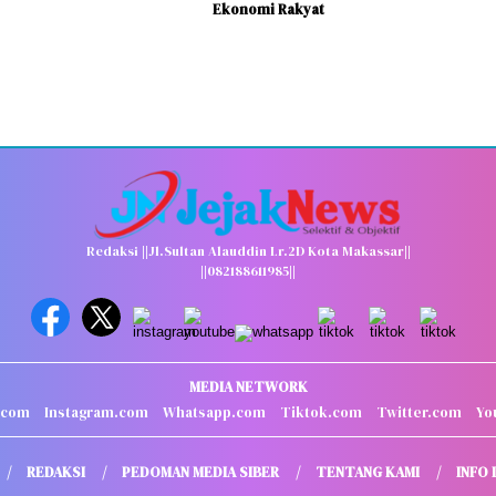
Ekonomi Rakyat
Redaksi ||Jl.Sultan Alauddin Lr.2D Kota Makassar||
||082188611985||
MEDIA NETWORK
.com
Instagram.com
Whatsapp.com
Tiktok.com
Twitter.com
Yo
REDAKSI
PEDOMAN MEDIA SIBER
TENTANG KAMI
INFO 