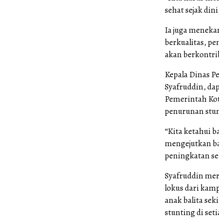
sehat sejak din
Ia juga meneka
berkualitas, p
akan berkontrib
Kepala Dinas P
Syafruddin, dap
Pemerintah Kot
penurunan stu
“Kita ketahui b
mengejutkan ba
peningkatan sek
Syafruddin mer
lokus dari kam
anak balita sek
stunting di seti