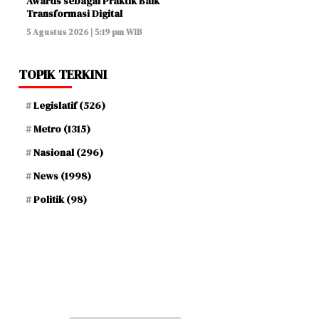
Awards sebagai Praktik Baik
Transformasi Digital
5 Agustus 2026 | 5:19 pm WIB
TOPIK TERKINI
Legislatif
(526)
Metro
(1315)
Nasional
(296)
News
(1998)
Politik
(98)
Jum'at, 22 Safar 1448 H / 07 Agustus 2026