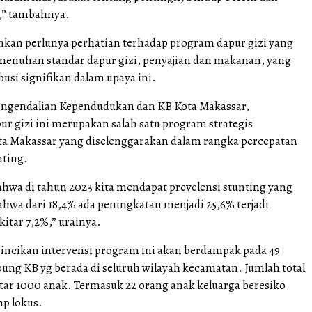
i,” tambahnya.
nkan perlunya perhatian terhadap program dapur gizi yang
emenuhan standar dapur gizi, penyajian dan makanan, yang
usi signifikan dalam upaya ini.
engendalian Kependudukan dan KB Kota Makassar,
ur gizi ini merupakan salah satu program strategis
a Makassar yang diselenggarakan dalam rangka percepatan
nting.
ahwa di tahun 2023 kita mendapat prevelensi stunting yang
hwa dari 18,4% ada peningkatan menjadi 25,6% terjadi
itar 7,2%,” urainya.
incikan intervensi program ini akan berdampak pada 49
pung KB yg berada di seluruh wilayah kecamatan. Jumlah total
itar 1000 anak. Termasuk 22 orang anak keluarga beresiko
ap lokus.