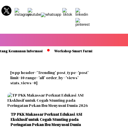
eamanan Informasi
Workshop Smart Farming di Sidrap Bantu Petani K
[wpp header=’Trending’ post_type=’post’
limit=10 range=’all’ order_by=’views’
stats_views=0]
TP PKK Makassar Perkuat Edukasi ASI
Eksklusif untuk Cegah Stunting pada
Peringatan Pekan Ibu Menyusui Dunia