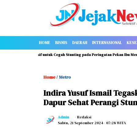
HOME
BISNIS
DAERAH
INTERNASIONAL
KESE
si ASI Eksklusif untuk Cegah Stunting pada Peringatan Pekan Ibu Menyusui 
Home
Metro
/
Indira Yusuf Ismail Tega
Dapur Sehat Perangi Stun
Admin
- Redaksi
Sabtu, 21 September 2024
- 07:28 WITA