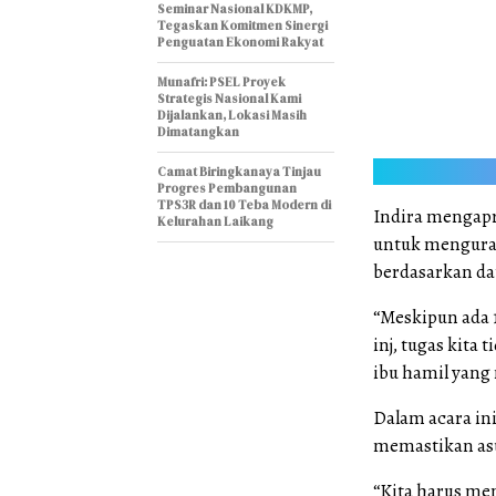
Seminar Nasional KDKMP,
Tegaskan Komitmen Sinergi
Penguatan Ekonomi Rakyat
Munafri: PSEL Proyek
Strategis Nasional Kami
Dijalankan, Lokasi Masih
Dimatangkan
Camat Biringkanaya Tinjau
Progres Pembangunan
TPS3R dan 10 Teba Modern di
Indira mengapr
Kelurahan Laikang
untuk menguran
berdasarkan da
“Meskipun ada 
inj, tugas kita 
ibu hamil yang
Dalam acara ini
memastikan asu
“Kita harus me