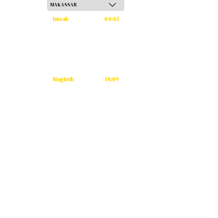
Imsak
04:43
Subuh
04:53
Dzuhur
12:12
Ashar
15:33
Maghrib
18:09
Isya
19:20
Tidak ada waktu sholat berikutnya
hari ini.
Sumber: Kemenag