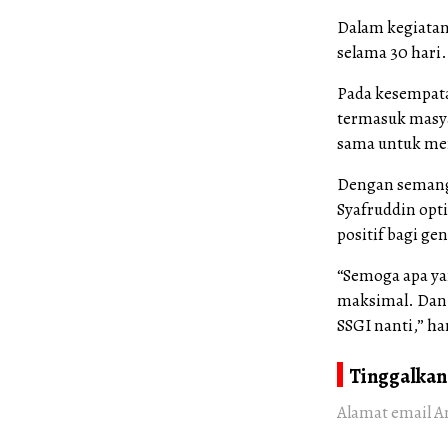
Dalam kegiatan
selama 30 hari.
Pada kesempata
termasuk masya
sama untuk men
Dengan semanga
Syafruddin op
positif bagi g
“Semoga apa yan
maksimal. Dan 
SSGI nanti,” ha
Tinggalkan
Alamat email A