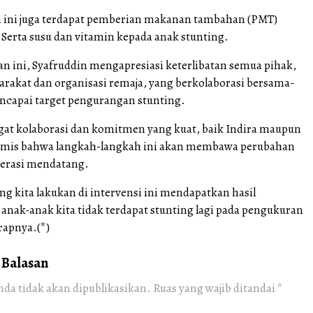
 ini juga terdapat pemberian makanan tambahan (PMT)
 Serta susu dan vitamin kepada anak stunting.
n ini, Syafruddin mengapresiasi keterlibatan semua pihak,
rakat dan organisasi remaja, yang berkolaborasi bersama-
capai target pengurangan stunting.
t kolaborasi dan komitmen yang kuat, baik Indira maupun
timis bahwa langkah-langkah ini akan membawa perubahan
enerasi mendatang.
g kita lakukan di intervensi ini mendapatkan hasil
anak-anak kita tidak terdapat stunting lagi pada pengukuran
rapnya.(*)
 Balasan
nda tidak akan dipublikasikan.
Ruas yang wajib ditandai
*