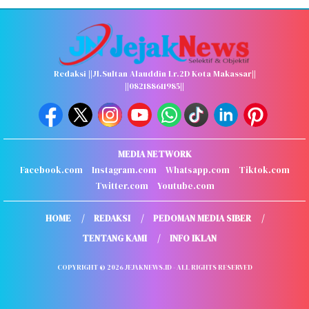
Redaksi ||Jl.Sultan Alauddin Lr.2D Kota Makassar||
||082188611985||
MEDIA NETWORK
Facebook.com
Instagram.com
Whatsapp.com
Tiktok.com
Twitter.com
Youtube.com
HOME
REDAKSI
PEDOMAN MEDIA SIBER
TENTANG KAMI
INFO IKLAN
COPYRIGHT © 2026 JEJAKNEWS.ID - ALL RIGHTS RESERVED