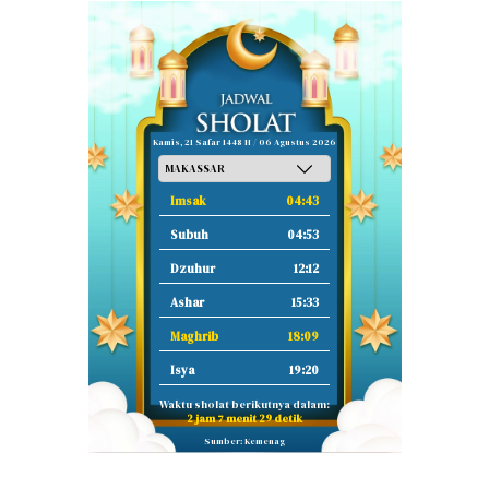
Kamis, 21 Safar 1448 H / 06 Agustus 2026
Imsak
04:43
Subuh
04:53
Dzuhur
12:12
Ashar
15:33
Maghrib
18:09
Isya
19:20
Waktu sholat berikutnya dalam:
2 jam 7 menit 28 detik
Sumber: Kemenag