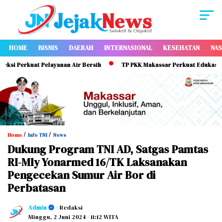
HOME
BISNIS
DAERAH
INTERNASIONAL
KESEHATAN
NAS
 Perkuat Pelayanan Air Bersih
TP PKK Makassar Perkuat Edukasi ASI Ek
/
/
Home
Info TNI
News
Dukung Program TNI AD, Satgas Pamtas
RI-Mly Yonarmed 16/TK Laksanakan
Pengecekan Sumur Air Bor di
Perbatasan
Admin
- Redaksi
Minggu, 2 Juni 2024
- 11:12 WITA