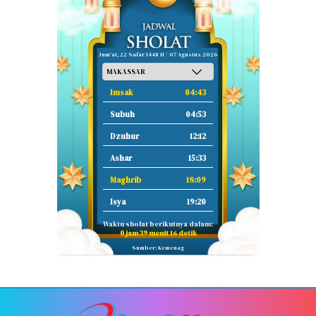
Jum'at, 22 Safar 1448 H / 07 Agustus 2026
Imsak
04:43
Subuh
04:53
Dzuhur
12:12
Ashar
15:33
Maghrib
18:09
Isya
19:20
Waktu sholat berikutnya dalam:
0 jam 39 menit 16 detik
Sumber: Kemenag