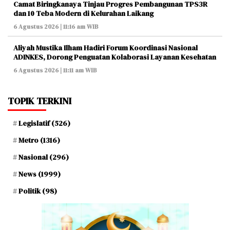
Camat Biringkanaya Tinjau Progres Pembangunan TPS3R
dan 10 Teba Modern di Kelurahan Laikang
6 Agustus 2026 | 11:16 am WIB
Aliyah Mustika Ilham Hadiri Forum Koordinasi Nasional
ADINKES, Dorong Penguatan Kolaborasi Layanan Kesehatan
6 Agustus 2026 | 11:11 am WIB
TOPIK TERKINI
Legislatif
(526)
Metro
(1316)
Nasional
(296)
News
(1999)
Politik
(98)