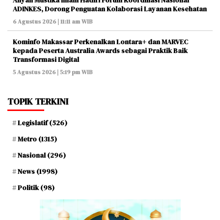
Aliyah Mustika Ilham Hadiri Forum Koordinasi Nasional
ADINKES, Dorong Penguatan Kolaborasi Layanan Kesehatan
6 Agustus 2026 | 11:11 am WIB
Kominfo Makassar Perkenalkan Lontara+ dan MARVEC
kepada Peserta Australia Awards sebagai Praktik Baik
Transformasi Digital
5 Agustus 2026 | 5:19 pm WIB
TOPIK TERKINI
Legislatif
(526)
Metro
(1315)
Nasional
(296)
News
(1998)
Politik
(98)