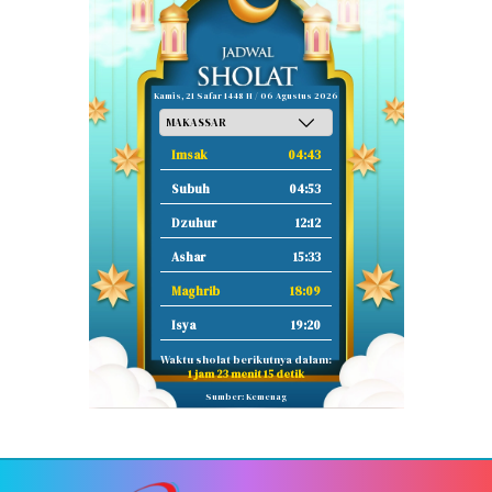
Kamis, 21 Safar 1448 H / 06 Agustus 2026
Imsak
04:43
Subuh
04:53
Dzuhur
12:12
Ashar
15:33
Maghrib
18:09
Isya
19:20
Waktu sholat berikutnya dalam:
1 jam 23 menit 14 detik
Sumber: Kemenag