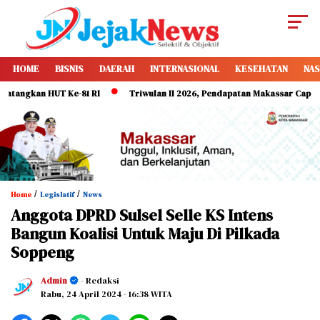
HOME
BISNIS
DAERAH
INTERNASIONAL
KESEHATAN
NAS
gkan HUT Ke-81 RI
Triwulan II 2026, Pendapatan Makassar Capai 49 Per
/
/
Home
Legislatif
News
Anggota DPRD Sulsel Selle KS Intens
Bangun Koalisi Untuk Maju Di Pilkada
Soppeng
Admin
- Redaksi
Rabu, 24 April 2024
- 16:38 WITA