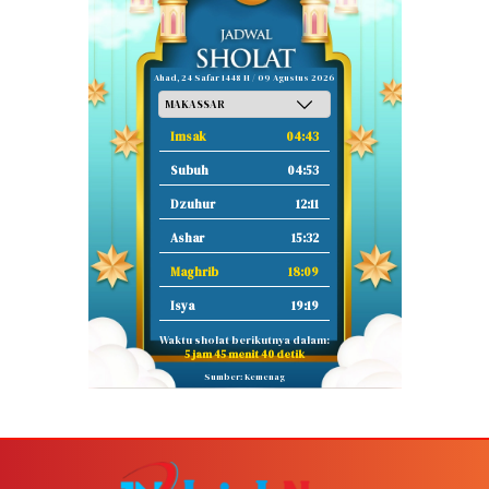
Ahad, 24 Safar 1448 H / 09 Agustus 2026
Imsak
04:43
Subuh
04:53
Dzuhur
12:11
Ashar
15:32
Maghrib
18:09
Isya
19:19
Waktu sholat berikutnya dalam:
5 jam 45 menit 39 detik
Sumber: Kemenag