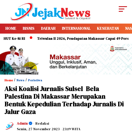
HOME
BISNIS
DAERAH
INTERNASIONAL
KESEHATAN
NAS
e-81 RI
Triwulan II 2026, Pendapatan Makassar Capai 49 Persen, Surpl
/
/
Home
News
Peristiwa
Aksi Koalisi Jurnalis Sulsel Bela
Palestina Di Makassar Merupakan
Bentuk Kepedulian Terhadap Jurnalis Di
Jalur Gaza
Admin
- Redaksi
Senin, 27 November 2023
- 23:19 WITA