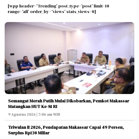
[wpp header=’Trending’ post_type=’post’ limit=10
range=’all’ order_by=’views’ stats_views=0]
Semangat Merah Putih Mulai Dikobarkan, Pemkot Makassar
Matangkan HUT Ke-81 RI
9 Agustus 2026 | 7:06 am WIB
Triwulan II 2026, Pendapatan Makassar Capai 49 Persen,
Surplus Rp130 Miliar