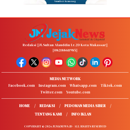
Sumber: Kemenag
Redaksi ||Jl.Sultan Alauddin Lr.2D Kota Makassar||
||082188611985||
MEDIA NETWORK
Facebook.com
Instagram.com
Whatsapp.com
Tiktok.com
Twitter.com
Youtube.com
HOME
REDAKSI
PEDOMAN MEDIA SIBER
TENTANG KAMI
INFO IKLAN
COPYRIGHT © 2026 JEJAKNEWS.ID - ALL RIGHTS RESERVED