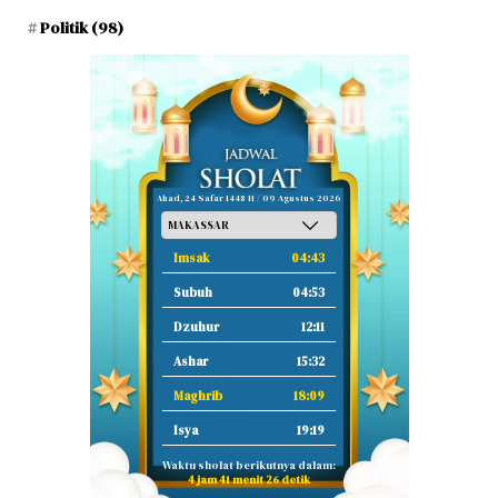
Politik
(98)
Ahad, 24 Safar 1448 H / 09 Agustus 2026
Imsak
04:43
Subuh
04:53
Dzuhur
12:11
Ashar
15:32
Maghrib
18:09
Isya
19:19
Waktu sholat berikutnya dalam:
4 jam 41 menit 25 detik