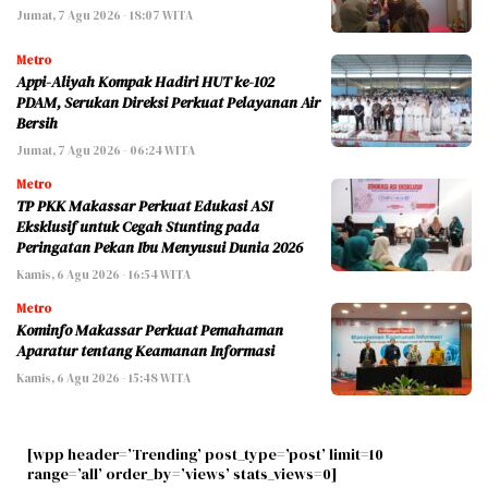
Jumat, 7 Agu 2026 - 18:07 WITA
Metro
Appi-Aliyah Kompak Hadiri HUT ke-102
PDAM, Serukan Direksi Perkuat Pelayanan Air
Bersih
Jumat, 7 Agu 2026 - 06:24 WITA
Metro
TP PKK Makassar Perkuat Edukasi ASI
Eksklusif untuk Cegah Stunting pada
Peringatan Pekan Ibu Menyusui Dunia 2026
Kamis, 6 Agu 2026 - 16:54 WITA
Metro
Kominfo Makassar Perkuat Pemahaman
Aparatur tentang Keamanan Informasi
Kamis, 6 Agu 2026 - 15:48 WITA
[wpp header=’Trending’ post_type=’post’ limit=10
range=’all’ order_by=’views’ stats_views=0]