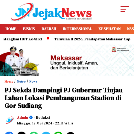
HOME
BISNIS
DAERAH
INTERNASIONAL
KESEHATAN
NAS
gkan HUT Ke-81 RI
Triwulan II 2026, Pendapatan Makassar Capai 49 Per
/
/
Home
Metro
News
PJ Sekda Dampingi PJ Gubernur Tinjau
Lahan Lokasi Pembangunan Stadion di
Gor Sudiang
Admin
- Redaksi
Minggu, 12 Mei 2024
- 22:51 WITA