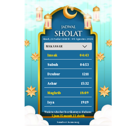
Ahad, 24 Safar 1448 H / 09 Agustus 2026
Imsak
04:43
Subuh
04:53
Dzuhur
12:11
Ashar
15:32
Maghrib
18:09
Isya
19:19
Waktu sholat berikutnya dalam:
5 jam 35 menit 21 detik
Sumber: Kemenag