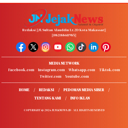
Redaksi ||Jl.Sultan Alauddin Lr.2D Kota Makassar||
||082188611985||
MEDIA NETWORK
Facebook.com
Instagram.com
Whatsapp.com
Tiktok.com
Twitter.com
Youtube.com
HOME
REDAKSI
PEDOMAN MEDIA SIBER
TENTANG KAMI
INFO IKLAN
COPYRIGHT © 2026 JEJAKNEWS.ID - ALL RIGHTS RESERVED