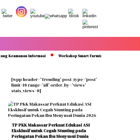
eamanan Informasi
Workshop Smart Farming di Sidrap Bantu Petani K
[wpp header=’Trending’ post_type=’post’
limit=10 range=’all’ order_by=’views’
stats_views=0]
TP PKK Makassar Perkuat Edukasi ASI
Eksklusif untuk Cegah Stunting pada
Peringatan Pekan Ibu Menyusui Dunia