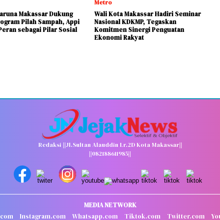
Metro
aruna Makassar Dukung
Wali Kota Makassar Hadiri Seminar
ogram Pilah Sampah, Appi
Nasional KDKMP, Tegaskan
eran sebagai Pilar Sosial
Komitmen Sinergi Penguatan
Ekonomi Rakyat
Redaksi ||Jl.Sultan Alauddin Lr.2D Kota Makassar||
||082188611985||
MEDIA NETWORK
.com
Instagram.com
Whatsapp.com
Tiktok.com
Twitter.com
Yo