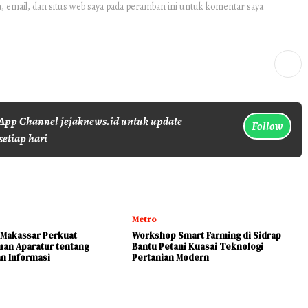
 email, dan situs web saya pada peramban ini untuk komentar saya
pp Channel jejaknews.id untuk update
Follow
setiap hari
Metro
Makassar Perkuat
Workshop Smart Farming di Sidrap
an Aparatur tentang
Bantu Petani Kuasai Teknologi
n Informasi
Pertanian Modern