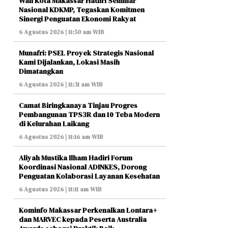
Wali Kota Makassar Hadiri Seminar
Nasional KDKMP, Tegaskan Komitmen
Sinergi Penguatan Ekonomi Rakyat
6 Agustus 2026 | 11:50 am WIB
Munafri: PSEL Proyek Strategis Nasional
Kami Dijalankan, Lokasi Masih
Dimatangkan
6 Agustus 2026 | 11:31 am WIB
Camat Biringkanaya Tinjau Progres
Pembangunan TPS3R dan 10 Teba Modern
di Kelurahan Laikang
6 Agustus 2026 | 11:16 am WIB
Aliyah Mustika Ilham Hadiri Forum
Koordinasi Nasional ADINKES, Dorong
Penguatan Kolaborasi Layanan Kesehatan
6 Agustus 2026 | 11:11 am WIB
Kominfo Makassar Perkenalkan Lontara+
dan MARVEC kepada Peserta Australia