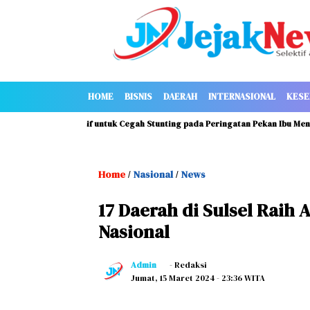
HOME
BISNIS
DAERAH
INTERNASIONAL
KESE
si ASI Eksklusif untuk Cegah Stunting pada Peringatan Pekan Ibu Menyusui 
Home
Nasional
News
/
/
17 Daerah di Sulsel Raih 
Nasional
Admin
- Redaksi
Jumat, 15 Maret 2024
- 23:36 WITA