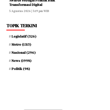
Awards sebagai Praktik Baik
Transformasi Digital
5 Agustus 2026 | 5:19 pm WIB
TOPIK TERKINI
Legislatif
(526)
Metro
(1315)
Nasional
(296)
News
(1998)
Politik
(98)
Kamis, 21 Safar 1448 H / 06 Agustus 2026