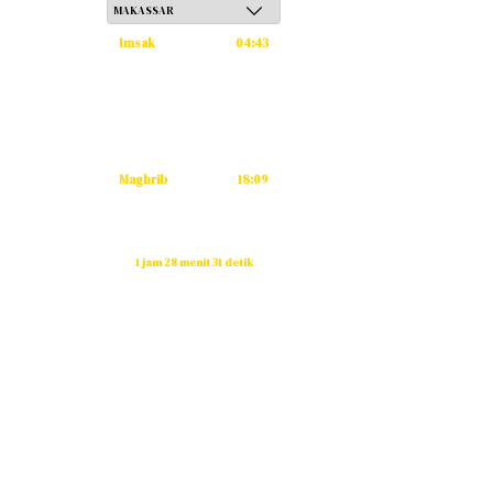
Imsak
04:43
Subuh
04:53
Dzuhur
12:12
Ashar
15:33
Maghrib
18:09
Isya
19:20
Waktu sholat berikutnya dalam:
1 jam 28 menit 31 detik
Sumber: Kemenag