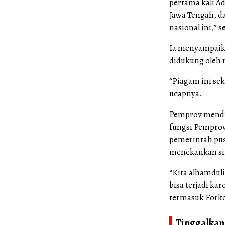
pertama kali Ad
Jawa Tengah, da
nasional ini,” 
Ia menyampaika
didukung oleh 
“Piagam ini se
ucapnya.
Pemprov menduk
fungsi Pemprov
pemerintah pus
menekankan sin
“Kita alhamdulil
bisa terjadi ka
termasuk Fork
Tinggalkan