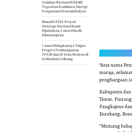
Seminar Nasional KDKMP,
Tegaskan Komitmen Sinergi
Penguatan Ekonomi Rakyat
Munafri: PSEL Proyek
Strategis Nasional Kami
Dijalankan, Lokasi Masih
Dimatangkan
Camat Biringkanaya Tinjau
Progres Pembangunan
TPS3R dan 10 Teba Modern di
Kelurahan Laikang
“Atas nama Pem
maraja, selama
penghargaan 2
Kabupaten dan 
Timur, Pinrang
Pangkajene dan
Enrekang, Bone
“Memang bahagia