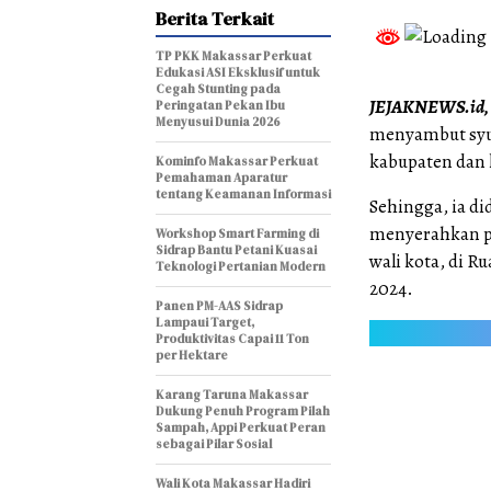
Berita Terkait
TP PKK Makassar Perkuat
Edukasi ASI Eksklusif untuk
Cegah Stunting pada
JEJAKNEWS.id,
Peringatan Pekan Ibu
Menyusui Dunia 2026
menyambut syuk
kabupaten dan k
Kominfo Makassar Perkuat
Pemahaman Aparatur
tentang Keamanan Informasi
Sehingga, ia di
menyerahkan p
Workshop Smart Farming di
Sidrap Bantu Petani Kuasai
wali kota, di R
Teknologi Pertanian Modern
2024.
Panen PM-AAS Sidrap
Lampaui Target,
Produktivitas Capai 11 Ton
per Hektare
Karang Taruna Makassar
Dukung Penuh Program Pilah
Sampah, Appi Perkuat Peran
sebagai Pilar Sosial
Wali Kota Makassar Hadiri