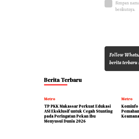
Simpan nama,
berikutnya.
Follow WhatsA
berita terbaru 
Berita Terbaru
Metro
Metro
TP PKK Makassar Perkuat Edukasi
Kominfo 
ASI Eksklusif untuk Cegah Stunting
Pemaham
pada Peringatan Pekan Ibu
Keamana
Menyusui Dunia 2026